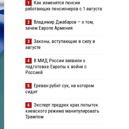
Как изменятся пенсии
1
работающих пенсионеров с 1 августа
Владимир Джабаров — о том,
2
зачем Европе Армения
Законы, вступающие в силу в
3
августе
В МИД России заявили о
4
подготовке Европы к войне с
Россией
Ереван рубит сук, на котором
5
сидит
Эксперт предрек крах попыток
6
киевского режима манипулировать
Трампом