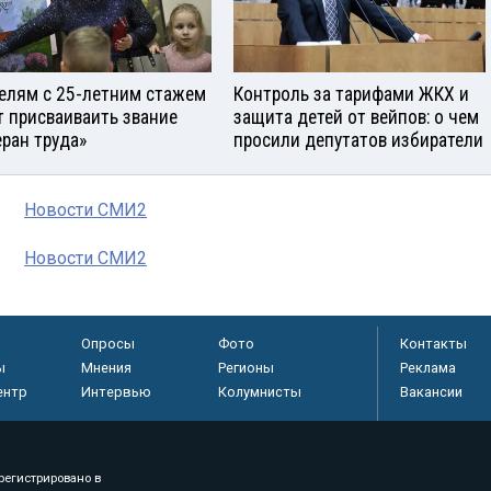
елям с 25-летним стажем
Контроль за тарифами ЖКХ и
т присваиваить звание
защита детей от вейпов: о чем
еран труда»
просили депутатов избиратели
Новости СМИ2
Новости СМИ2
Опросы
Фото
Контакты
ы
Мнения
Регионы
Реклама
ентр
Интервью
Колумнисты
Вакансии
регистрировано в