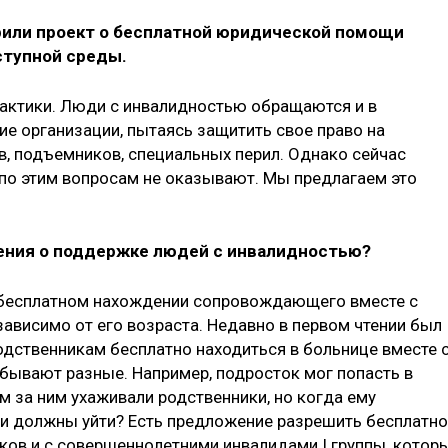
брили проект о бесплатной юридической помощи
ступной среды.
практики. Люди с инвалидностью обращаются и в
ие организации, пытаясь защитить свое право на
в, подъемников, специальных перил. Однако сейчас
о этим вопросам не оказывают. Мы предлагаем это
жения о поддержке людей с инвалидностью?
 бесплатном нахождении сопровождающего вместе с
зависимо от его возраста. Недавно в первом чтении был
дственникам бесплатно находиться в больнице вместе 
бывают разные. Например, подросток мог попасть в
ам за ним ухаживали родственники, но когда ему
они должны уйти? Есть предложение разрешить бесплатн
ков и с совершеннолетними инвалидами I группы, котор