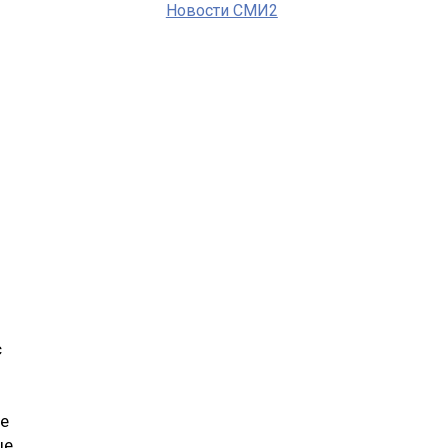
Новости СМИ2
с
ое
ые