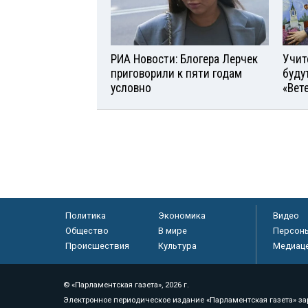
РИА Новости: Блогера Лерчек
Учит
приговорили к пяти годам
буду
условно
«Вет
Политика
Экономика
Видео
Общество
В мире
Персон
Происшествия
Культура
Медиац
© «Парламентская газета», 2026 г.
Электронное периодическое издание «Парламентская газета» за