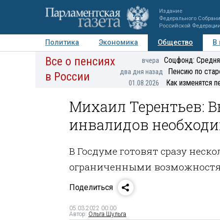
Издание
Федерального Собран
Российской Федераци
Политика
Экономика
Общество
В
Все о пенсиях
Фото
Авторы
Персоны
Мнения
Регионы
Соцфонд: Средня
вчера
Пенсию по стар
два дня назад
в России
Как изменятся п
01.08.2026
Михаил Терентьев: В
инвалидов необходи
В Госдуме готовят сразу неск
ограниченными возможност
Поделиться
05.03.2022 00:00
Автор:
Ольга Шульга