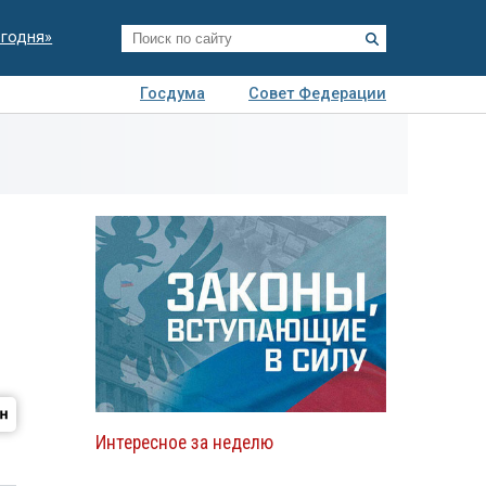
егодня»
Госдума
Совет Федерации
я
Авто
Недвижимость
Технологии
иза
Интересное за неделю