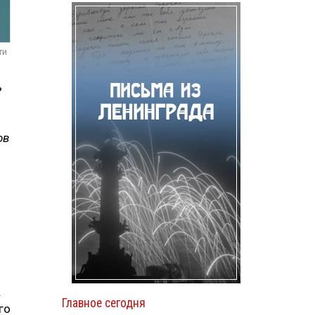
ти
ь
ов
.
Главное сегодня
го