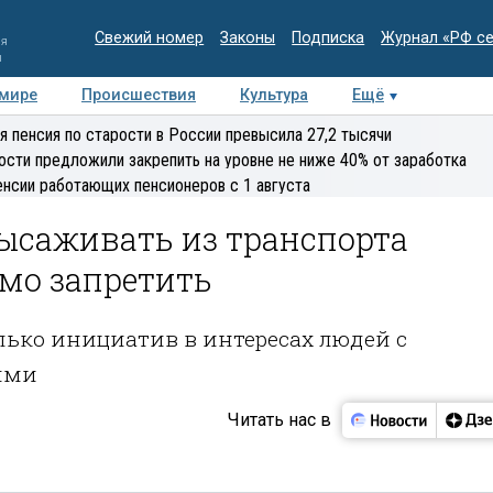
Свежий номер
Законы
Подписка
Журнал «РФ с
ия
и
 мире
Происшествия
Культура
Ещё
Медиацентр
Интервью
Колумнисты
Делова
я пенсия по старости в России превысила 27,2 тысячи
эксперт
ости предложили закрепить на уровне не ниже 40% от заработка
енсии работающих пенсионеров с 1 августа
ысаживать из транспорта
мо запретить
олько инициатив в интересах людей с
ями
Читать нас в