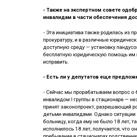
- Также на экспертном совете одо
инвалидам в части обеспечения до
- Эта инициатива также родилась из 
прокуратуру, и в различные юридическ
доступную среду — установку пандусо
бесплатную юридическую помощь им п
исправить.
- Есть ли у депутатов еще предло
- Сейчас мы прорабатываем вопрос о
инвалидом I группы в стационаре — не
принят законопроект, разрешающий ро
детьми-инвалидами. Однако ситуации 
больницу, когда ему не было 18 лет, т
исполнилось 18 лет, получается, что 
пребывание в стационарах родственни