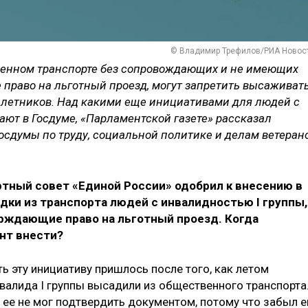
© Владимир Трефилов/РИА Новос
твенном транспорте без сопровождающих и не имеющих
право на льготный проезд, могут запретить высаживат
билетников. Над какими еще инициативами для людей с
ют в Госдуме, «Парламентской газете» рассказал
осдумы по труду, социальной политике и делам ветеран
ртный совет «Единой России» одобрил к внесению в
дки из транспорта людей с инвалидностью I группы,
рждающие право на льготный проезд. Когда
нт внести?
ть эту инициативу пришлось после того, как летом
валида I группы высадили из общественного транспорта
он ее не мог подтвердить документом, потому что забыл е