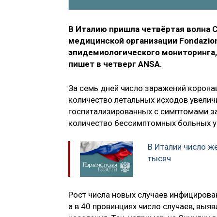
В Италию пришла четвёртая волна 
медицинской организации Fondazio
эпидемиологического мониторинга, 
пишет в четверг ANSA.
За семь дней число заражений коронав
количество летальных исходов увеличи
госпитализированных с симптомами за
количество бессимптомных больных ув
В Италии число ж
тысяч
Рост числа новых случаев инфицирова
а в 40 провинциях число случаев, вы