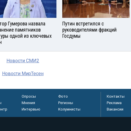
тор Гумерова назвала
Путин встретился с
анение памятников
руководителями фракций
туры одной из ключевых
Госдумы
ч
Новости СМИ2
Новости МирТесен
Опросы
Фото
Контакты
ы
Мнения
Регионы
Реклама
ентр
Интервью
Колумнисты
Вакансии