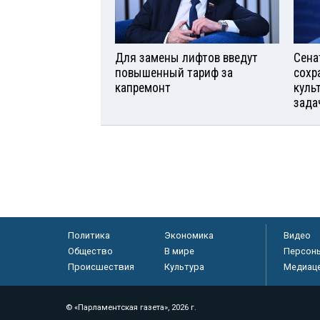
Для замены лифтов введут
Сена
повышенный тариф за
сохр
капремонт
куль
зада
Политика
Экономика
Видео
Общество
В мире
Персон
Происшествия
Культура
Медиац
© «Парламентская газета», 2026 г.