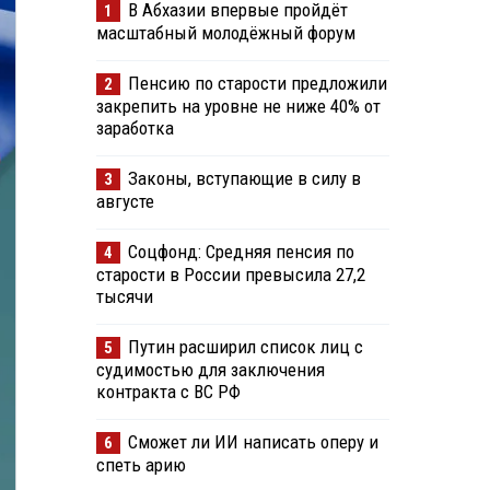
В Абхазии впервые пройдёт
1
масштабный молодёжный форум
Пенсию по старости предложили
2
закрепить на уровне не ниже 40% от
заработка
Законы, вступающие в силу в
3
августе
Соцфонд: Средняя пенсия по
4
старости в России превысила 27,2
тысячи
Путин расширил список лиц с
5
судимостью для заключения
контракта с ВС РФ
Сможет ли ИИ написать оперу и
6
спеть арию