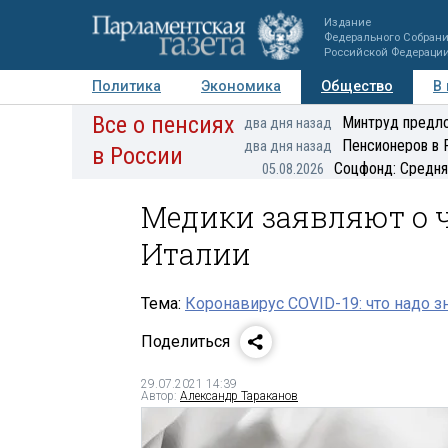
Издание
Федерального Собран
Российской Федераци
Политика
Экономика
Общество
В
Все о пенсиях
Фото
Авторы
Персоны
Мнения
Регионы
Минтруд предло
два дня назад
Пенсионеров в 
два дня назад
в России
Соцфонд: Средня
05.08.2026
Медики заявляют о ч
Италии
Тема:
Коронавирус COVID-19: что надо з
Поделиться
29.07.2021 14:39
Автор:
Александр Тараканов