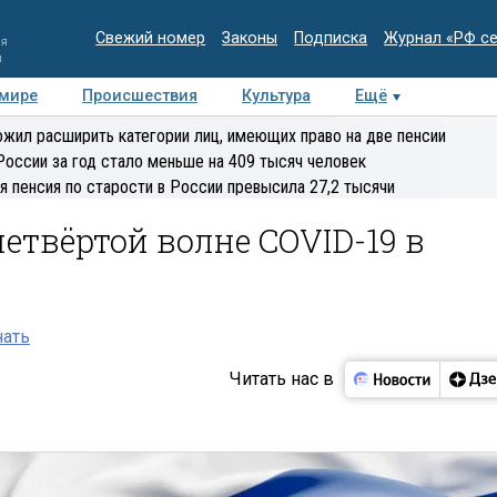
Свежий номер
Законы
Подписка
Журнал «РФ с
ия
и
 мире
Происшествия
Культура
Ещё
Медиацентр
Интервью
Колумнисты
Делова
жил расширить категории лиц, имеющих право на две пенсии
эксперт
России за год стало меньше на 409 тысяч человек
я пенсия по старости в России превысила 27,2 тысячи
етвёртой волне COVID-19 в
нать
Читать нас в