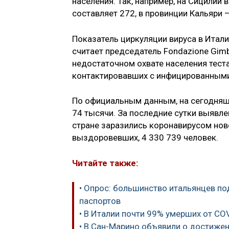
населения. Так, например, на Сицилии 
составляет 272, в провинции Кальяри 
Показатель циркуляции вируса в Итал
считает председатель Fondazione Gimb
недостаточном охвате населения тест
контактировавших с инфицированными
По официальным данным, на сегодняш
74 тысячи. За последние сутки выявл
стране заразились коронавирусом ново
выздоровевших, 4 330 739 человек.
Читайте также:
• Опрос: большинство итальянцев 
паспортов
• В Италии почти 99% умерших от CO
• В Сан-Марино объявили о достиже