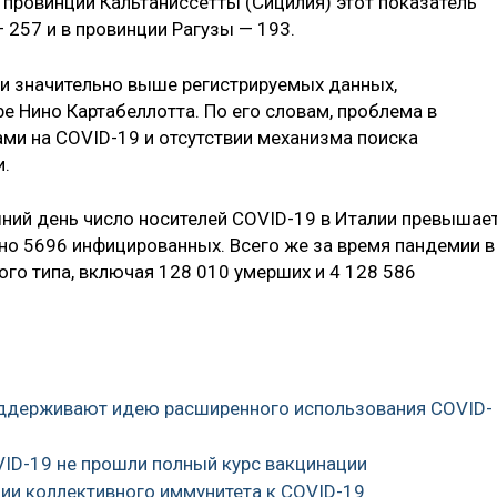
в провинции Кальтаниссетты (Сицилия) этот показатель
— 257 и в провинции Рагузы — 193.
ии значительно выше регистрируемых данных,
e Нино Картабеллотта. По его словам, проблема в
ами на COVID-19 и отсутствии механизма поиска
.
ний день число носителей COVID-19 в Италии превышае
ено 5696 инфицированных. Всего же за время пандемии в
го типа, включая 128 010 умерших и 4 128 586
поддерживают идею расширенного использования COVID-
VID-19 не прошли полный курс вакцинации
нии коллективного иммунитета к COVID-19