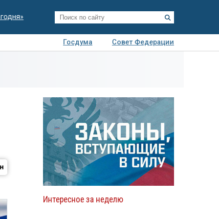
егодня»
Госдума
Совет Федерации
я
Авто
Недвижимость
Технологии
иза
Интересное за неделю