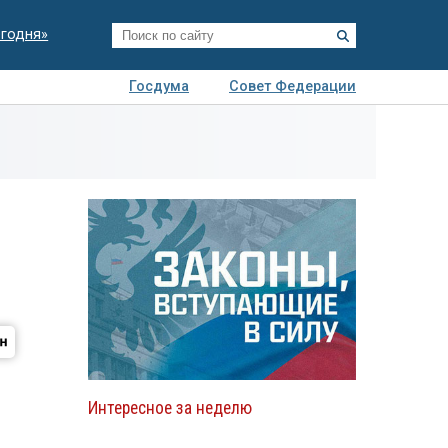
егодня»
Госдума
Совет Федерации
я
Авто
Недвижимость
Технологии
иза
Интересное за неделю