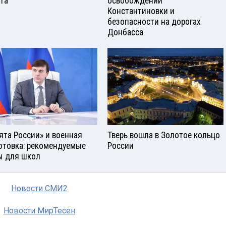
ста
освобождении
Константиновки и
безопасности на дорогах
Донбасса
ята России» и военная
Тверь вошла в Золотое кольцо
отовка: рекомендуемые
России
ы для школ
Новости СМИ2
Новости МирТесен