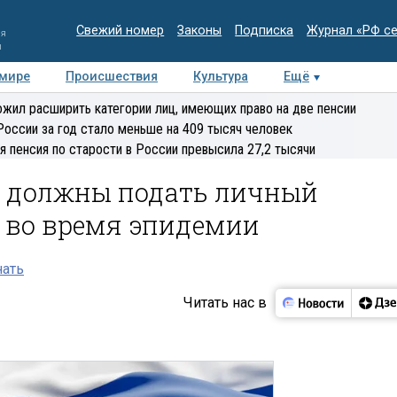
Свежий номер
Законы
Подписка
Журнал «РФ с
ия
и
 мире
Происшествия
Культура
Ещё
Медиацентр
Интервью
Колумнисты
Делова
жил расширить категории лиц, имеющих право на две пенсии
эксперт
России за год стало меньше на 409 тысяч человек
я пенсия по старости в России превысила 27,2 тысячи
ы должны подать личный
 во время эпидемии
нать
Читать нас в