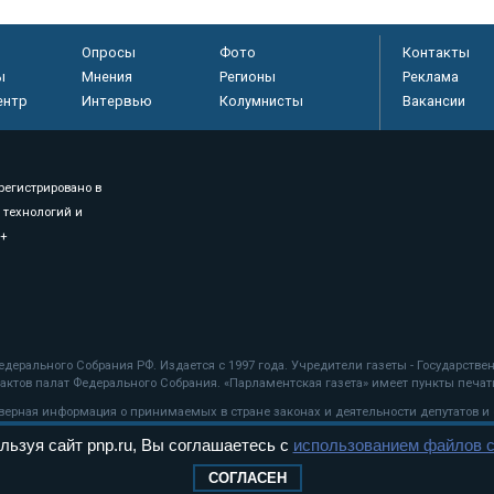
Опросы
Фото
Контакты
ы
Мнения
Регионы
Реклама
ентр
Интервью
Колумнисты
Вакансии
регистрировано в
 технологий и
8+
.
дерального Собрания РФ. Издается с 1997 года. Учредители газеты - Государств
ктов палат Федерального Собрания. «Парламентская газета» имеет пункты печати
оверная информация о принимаемых в стране законах и деятельности депутатов и
льзуя сайт pnp.ru, Вы соглашаетесь с
использованием файлов c
ехнологии
СОГЛАСЕН