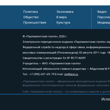
Политика
Экономика
Видео
Общество
В мире
Персон
Происшествия
Культура
Медиац
© «Парламентская газета», 2026 г.
Электронное периодическое издание «Парламентская газета» за
Федеральной службе по надзору в сфере связи, информационных
массовых коммуникаций (Роскомнадзор) 05 августа 2011 года. 1
Свидетельство о регистрации Эл № ФС77-46097
Учредитель — АНО «Парламентская газета»
Исполняющий обязанности главного редактора — Абдуллаев М.Р
Тел.: +7 (495) 637–69–79 E-mail:
pg@pnp.ru
«Парламентская газета» - официальное еженедельное издание Фе
федеральных конституционных законов, федеральных законов и а
Сайт «Парламентской газеты» - это оперативные новости и дост
«Парламентской газеты» активная ссылка на pnp.ru обязательна.
Испо
На информационном ресурсе применяются
рекомендательные т
Положение о защите персональных данных