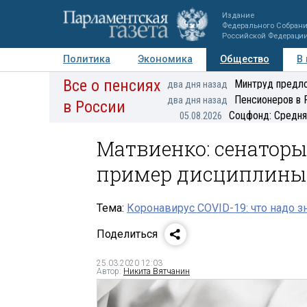
Издание
Федерального Собран
Российской Федераци
Политика
Экономика
Общество
В
Все о пенсиях
Фото
Авторы
Персоны
Мнения
Регионы
Минтруд предло
два дня назад
Пенсионеров в 
два дня назад
в России
Соцфонд: Средня
05.08.2026
Матвиенко: сенатор
пример дисциплины
Тема:
Коронавирус COVID-19: что надо з
Поделиться
25.03.2020 12:03
Автор:
Никита Вятчанин