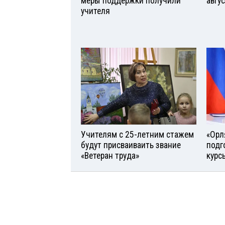
меры поддержки получили
авгу
учителя
Учителям с 25-летним стажем
«Орл
будут присваиваить звание
подг
«Ветеран труда»
курс