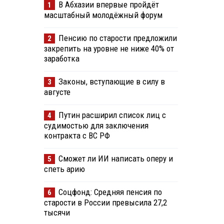
В Абхазии впервые пройдёт
1
масштабный молодёжный форум
Пенсию по старости предложили
2
закрепить на уровне не ниже 40% от
заработка
Законы, вступающие в силу в
3
августе
Путин расширил список лиц с
4
судимостью для заключения
контракта с ВС РФ
Сможет ли ИИ написать оперу и
5
спеть арию
Соцфонд: Средняя пенсия по
6
старости в России превысила 27,2
тысячи