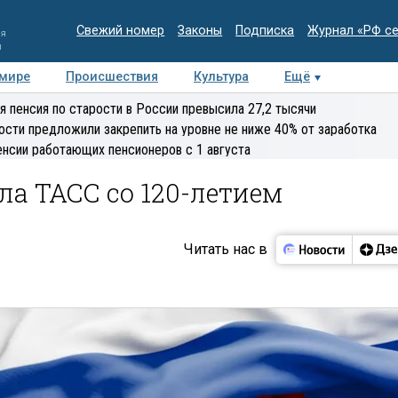
Свежий номер
Законы
Подписка
Журнал «РФ с
ия
и
 мире
Происшествия
Культура
Ещё
Медиацентр
Интервью
Колумнисты
Делова
я пенсия по старости в России превысила 27,2 тысячи
эксперт
ости предложили закрепить на уровне не ниже 40% от заработка
енсии работающих пенсионеров с 1 августа
а ТАСС со 120-летием
Читать нас в