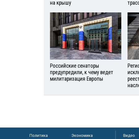
на крышу
трас
Российские сенаторы
Реги
предупредили, к чему ведет
искл
милитаризация Европы
реес
насл
Политика
Экономика
Видео