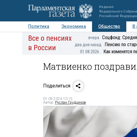
Издание
Федерального Собран
Российской Федераци
Политика
Экономика
Общество
В
Все о пенсиях
Фото
Авторы
Персоны
Мнения
Регионы
Соцфонд: Средня
вчера
Пенсию по стар
два дня назад
в России
Как изменятся п
01.08.2026
Матвиенко поздравил
Поделиться
01.09.2024 10:15
Автор:
Руслан Грудцинов