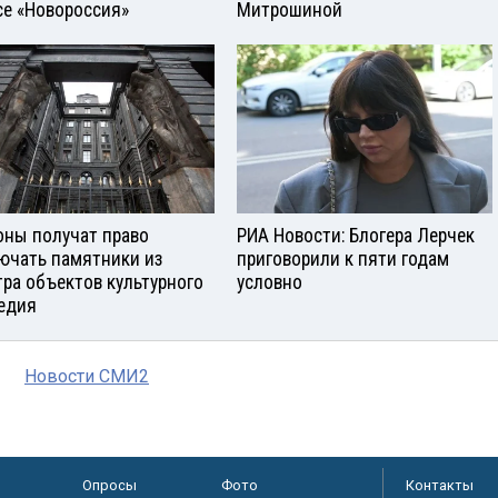
се «Новороссия»
Митрошиной
оны получат право
РИА Новости: Блогера Лерчек
ючать памятники из
приговорили к пяти годам
тра объектов культурного
условно
едия
Новости СМИ2
Опросы
Фото
Контакты