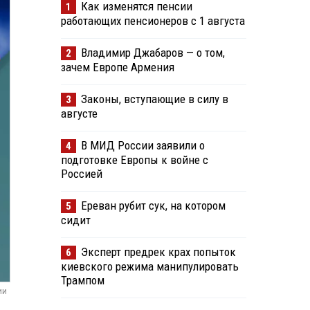
Как изменятся пенсии
1
работающих пенсионеров с 1 августа
Владимир Джабаров — о том,
2
зачем Европе Армения
Законы, вступающие в силу в
3
августе
В МИД России заявили о
4
подготовке Европы к войне с
Россией
Ереван рубит сук, на котором
5
сидит
Эксперт предрек крах попыток
6
киевского режима манипулировать
Трампом
ии