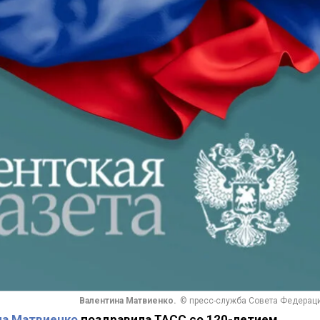
Валентина Матвиенко.
© пресс-служба Совета Федерац
на Матвиенко
поздравила ТАСС со 120-летием.