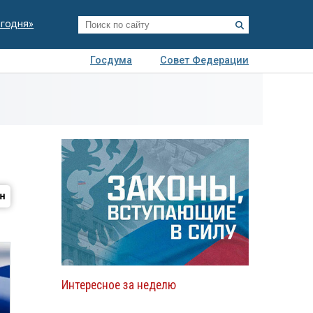
егодня»
Госдума
Совет Федерации
я
Авто
Недвижимость
Технологии
иза
Интересное за неделю