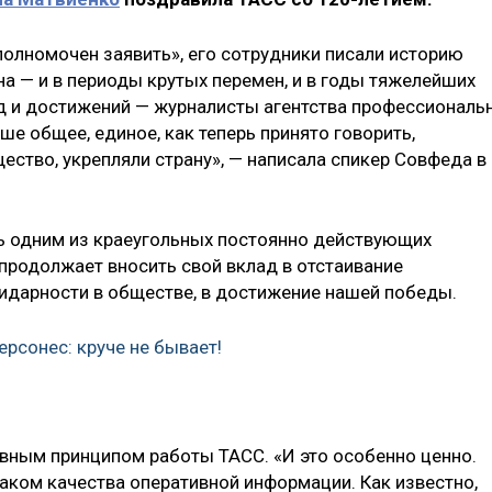
полномочен заявить», его сотрудники писали историю
а — и в периоды крутых перемен, и в годы тяжелейших
д и достижений — журналисты агентства профессиональ
е общее, единое, как теперь принято говорить,
ство, укрепляли страну», — написала спикер Совфеда в
ь одним из краеугольных постоянно действующих
 продолжает вносить свой вклад в отстаивание
лидарности в обществе, в достижение нашей победы.
ерсонес: круче не бывает!
вным принципом работы ТАСС. «И это особенно ценно.
наком качества оперативной информации. Как известно,