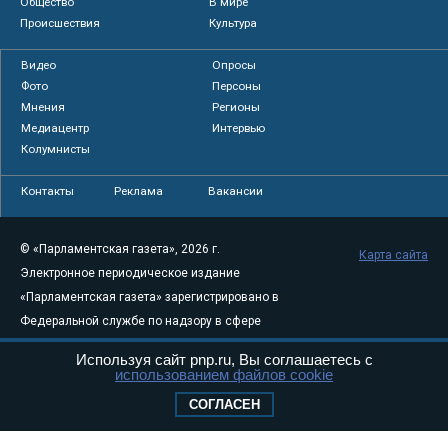
Общество
В мире
Происшествия
Культура
Видео
Опросы
Фото
Персоны
Мнения
Регионы
Медиацентр
Интервью
Колумнисты
Контакты
Реклама
Вакансии
© «Парламентская газета», 2026 г.
Карта сайта
Электронное периодическое издание
«Парламентская газета» зарегистрировано в
Федеральной службе по надзору в сфере
связи, информационных технологий и
Используя сайт pnp.ru, Вы соглашаетесь с
массовых коммуникаций (Роскомнадзор) 05
использованием файлов cookie
августа 2011 года. 18+
СОГЛАСЕН
Свидетельство о регистрации Эл № ФС77-
46097