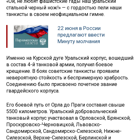
«Ой, не любят фашистские гады наш уральский
стальной черный нож!» — с гордостью пели наши
танкисты в своем неофициальном гимне.
22 июня в России
предлагают ввести
Минуту молчания
Именно на Курской дуге Уральский корпус, вошедший
в состав 4-й танковой армии, получил боевое
крещение. В боях советские танкисты проявили
невероятную стойкость и беспримерную храбрость.
Соединению было присвоено почетное звание
гвардейского корпуса.
Его боевой путь от Орла до Праги составил свыше
5500 километров. Уральский добровольческий
танковый корпус участвовал в Орловской, Брянской,
Проскуровско-Черновицкой, Львовско-
Сандомирской, Сандомирско-Силезской, Нижне-
Силезской, Верхне-Силезской, Берлинской и