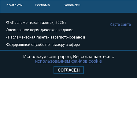
Контакты
Реклама
Вакансии
© «Парламентская газета», 2026 г.
Карта сайта
Электронное периодическое издание
«Парламентская газета» зарегистрировано в
Федеральной службе по надзору в сфере
связи, информационных технологий и
Используя сайт pnp.ru, Вы соглашаетесь с
массовых коммуникаций (Роскомнадзор) 05
использованием файлов cookie
августа 2011 года. 18+
СОГЛАСЕН
Свидетельство о регистрации Эл № ФС77-
46097
Учредитель — АНО «Парламентская газета»
Исполняющий обязанности главного
редактора — Абдуллаев М.Р.
Тел.: +7 (495) 637–69–79 E-mail:
pg@pnp.ru
«Парламентская газета» - официальное еженедельное издание
Федерального Собрания РФ. Издается с 1997 года. Учредители
газеты - Государственная Дума и Совет Федерации РФ. Официальный
публикатор федеральных конституционных законов, федеральных