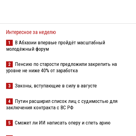
Интересное за неделю
В Абхазии впервые пройдёт масштабный
1
молодёжный форум
Пенсию по старости предложили закрепить на
2
уровне не ниже 40% от заработка
Законы, вступающие в силу в августе
3
Путин расширил список лиц с судимостью для
4
заключения контракта с ВС РФ
Сможет ли ИИ написать оперу и спеть арию
5