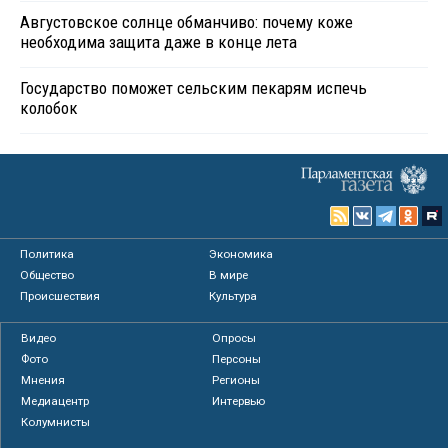
Августовское солнце обманчиво: почему коже
необходима защита даже в конце лета
Государство поможет сельским пекарям испечь
колобок
Политика
Экономика
Общество
В мире
Происшествия
Культура
Видео
Опросы
Фото
Персоны
Мнения
Регионы
Медиацентр
Интервью
Колумнисты