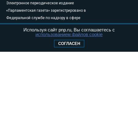
Электронное периодическое издание
«Парламентская газета» зарегистрировано в
Федеральной службе по надзору в сфере
связи, информационных технологий и
Используя сайт pnp.ru, Вы соглашаетесь с
массовых коммуникаций (Роскомнадзор) 05
использованием файлов cookie
августа 2011 года. 18+
СОГЛАСЕН
Свидетельство о регистрации Эл № ФС77-
46097
Учредитель — АНО «Парламентская газета»
Исполняющий обязанности главного
редактора — Абдуллаев М.Р.
Тел.: +7 (495) 637–69–79 E-mail:
pg@pnp.ru
«Парламентская газета» - официальное еженедельное издание
Федерального Собрания РФ. Издается с 1997 года. Учредители
газеты - Государственная Дума и Совет Федерации РФ. Официальный
публикатор федеральных конституционных законов, федеральных
законов и актов палат Федерального Собрания. «Парламентская
газета» имеет пункты печати и представительства в десяти субъектах
федерации.
Сайт «Парламентской газеты» - это оперативные новости и