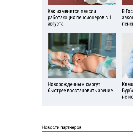
Как изменятся пенсии
В Го
работающих пенсионеров с 1
зако
августа
пенс
Новорожденным смогут
Клещ
быстрее восстановить зрение
Бурб
не и
Новости партнеров