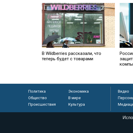
В Wildberries рассказали, что
Росси
теперь будет с товарами
защити
компь
Политика
Экономика
Видео
Общество
В мире
Персон
Происшествия
Культура
Медиац
Испо
© «Парламентская газета», 2026 г.
Электронное периодическое издание «Парламентская газета» за