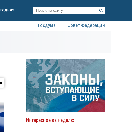
егодня»
Госдума
Совет Федерации
я
Авто
Недвижимость
Технологии
иза
Интересное за неделю