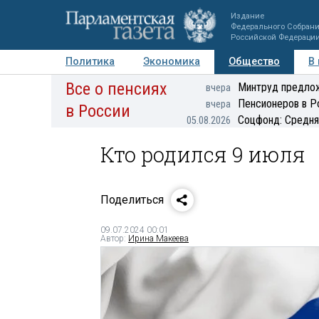
Издание
Федерального Собран
Российской Федераци
Политика
Экономика
Общество
В
Все о пенсиях
Фото
Авторы
Персоны
Мнения
Регионы
Минтруд предлож
вчера
Пенсионеров в Р
вчера
в России
Соцфонд: Средня
05.08.2026
Кто родился 9 июля
Поделиться
09.07.2024 00:01
Автор:
Ирина Макеева