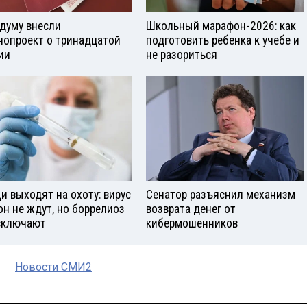
сдуму внесли
Школьный марафон-2026: как
нопроект о тринадцатой
подготовить ребенка к учебе и
ии
не разориться
и выходят на охоту: вирус
Сенатор разъяснил механизм
он не ждут, но боррелиоз
возврата денег от
сключают
кибермошенников
Новости СМИ2