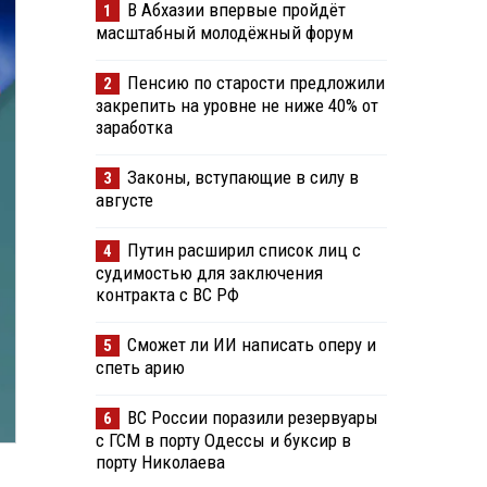
В Абхазии впервые пройдёт
1
масштабный молодёжный форум
Пенсию по старости предложили
2
закрепить на уровне не ниже 40% от
заработка
Законы, вступающие в силу в
3
августе
Путин расширил список лиц с
4
судимостью для заключения
контракта с ВС РФ
Сможет ли ИИ написать оперу и
5
спеть арию
ВС России поразили резервуары
6
с ГСМ в порту Одессы и буксир в
порту Николаева