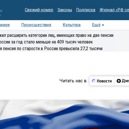
Свежий номер
Законы
Подписка
Журнал «РФ с
ия
и
 мире
Происшествия
Культура
Ещё
Медиацентр
Интервью
Колумнисты
Делова
ил расширить категории лиц, имеющих право на две пенсии
эксперт
оссии за год стало меньше на 409 тысяч человек
я пенсия по старости в России превысила 27,2 тысячи
Читать нас в