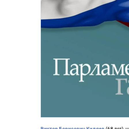
Виктор Борисович Кидяев
(68 лет),