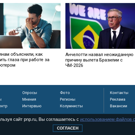
янам объяснили, как
Анчелотти назвал неожиданную
ть глаза при работе за
причину вылета Бразилии с
ютером
ЧМ-2026
Опросы
Фото
Контакты
ы
Мнения
Регионы
Реклама
ентр
Интервью
Колумнисты
Вакансии
льзуя сайт pnp.ru, Вы соглашаетесь с
использованием файлов c
СОГЛАСЕН
регистрировано в