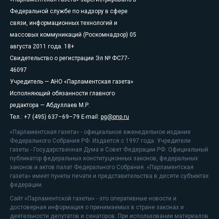
Федеральной службе по надзору в сфере
связи, информационных технологий и
массовых коммуникаций (Роскомнадзор) 05
августа 2011 года. 18+
Свидетельство о регистрации Эл № ФС77-
46097
Учредитель — АНО «Парламентская газета»
Исполняющий обязанности главного
редактора — Абдуллаев М.Р.
Тел.: +7 (495) 637–69–79 E-mail:
pg@pnp.ru
«Парламентская газета» - официальное еженедельное издание
Федерального Собрания РФ. Издается с 1997 года. Учредители
газеты - Государственная Дума и Совет Федерации РФ. Официальный
публикатор федеральных конституционных законов, федеральных
законов и актов палат Федерального Собрания. «Парламентская
газета» имеет пункты печати и представительства в десяти субъектах
федерации.
Сайт «Парламентской газеты» - это оперативные новости и
достоверная информация о принимаемых в стране законах и
деятельности депутатов и сенаторов. При использовании материалов