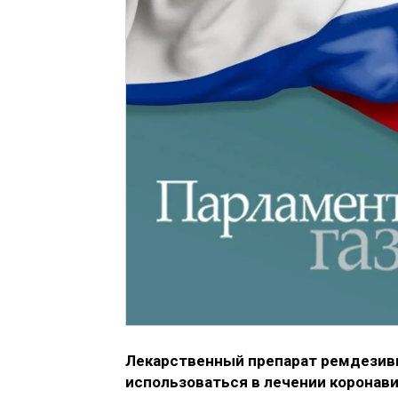
Лекарственный препарат ремдезиви
использоваться в лечении коронави