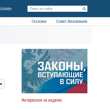
егодня»
Госдума
Совет Федерации
я
Авто
Недвижимость
Технологии
иза
Интересное за неделю