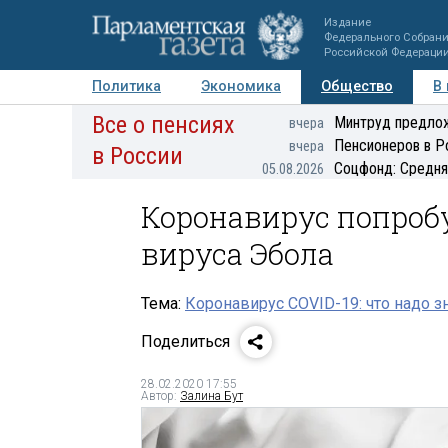
Издание
Федерального Собран
Российской Федераци
Политика
Экономика
Общество
В
Все о пенсиях
Фото
Авторы
Персоны
Мнения
Регионы
Минтруд предлож
вчера
Пенсионеров в Р
вчера
в России
Соцфонд: Средня
05.08.2026
Коронавирус попроб
вируса Эбола
Тема:
Коронавирус COVID-19: что надо з
Поделиться
28.02.2020 17:55
Автор:
Залина Бут