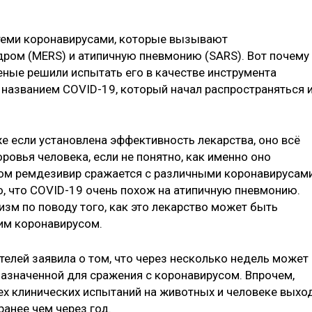
теми коронавирусами, которые вызывают
ром (MERS) и атипичную пневмонию (SARS). Вот почему
ченые решили испытать его в качестве инструмента
названием COVID-19, который начал распространяться 
е если установлена эффективность лекарства, оно всё
ровья человека, если не понятно, как именно оно
азом ремдезивир сражается с различными коронавирусам
о, что COVID-19 очень похож на атипичную пневмонию.
м по поводу того, как это лекарство может быть
им коронавирусом.
телей заявила о том, что через несколько недель может
назначенной для сражения с коронавирусом. Впрочем,
сех клинических испытаний на животных и человеке выхо
анее чем через год.