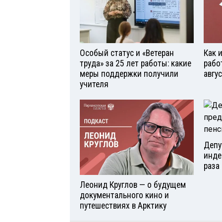
Особый статус и «Ветеран
Как 
труда» за 25 лет работы: какие
рабо
меры поддержки получили
авгу
учителя
Депу
инде
раза 
Леонид Круглов — о будущем
документального кино и
путешествиях в Арктику