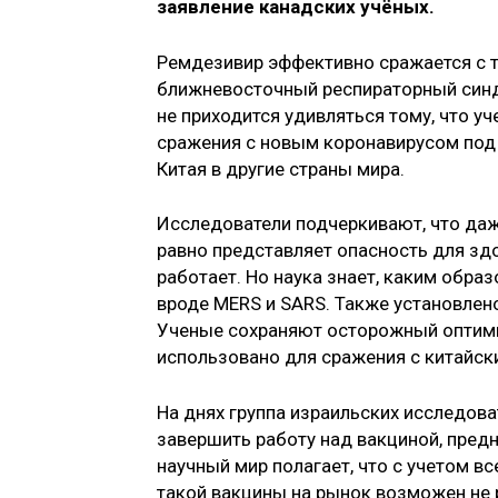
заявление канадских учёных.
Ремдезивир эффективно сражается с 
ближневосточный респираторный синд
не приходится удивляться тому, что у
сражения с новым коронавирусом под 
Китая в другие страны мира.
Исследователи подчеркивают, что даж
равно представляет опасность для здо
работает. Но наука знает, каким обр
вроде MERS и SARS. Также установлен
Ученые сохраняют осторожный оптимиз
использовано для сражения с китайск
На днях группа израильских исследова
завершить работу над вакциной, пред
научный мир полагает, что с учетом в
такой вакцины на рынок возможен не р