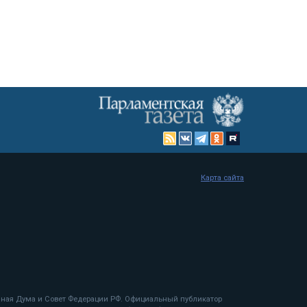
Карта сайта
енная Дума и Совет Федерации РФ. Официальный публикатор