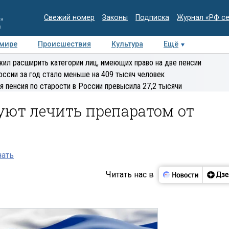
Свежий номер
Законы
Подписка
Журнал «РФ с
ия
и
 мире
Происшествия
Культура
Ещё
Медиацентр
Интервью
Колумнисты
Делова
ил расширить категории лиц, имеющих право на две пенсии
эксперт
оссии за год стало меньше на 409 тысяч человек
я пенсия по старости в России превысила 27,2 тысячи
уют лечить препаратом от
нать
Читать нас в