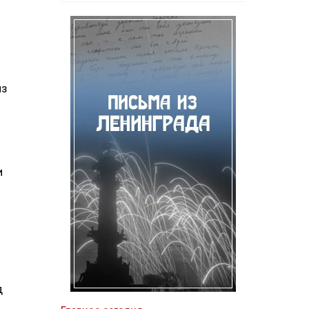
из
и
д