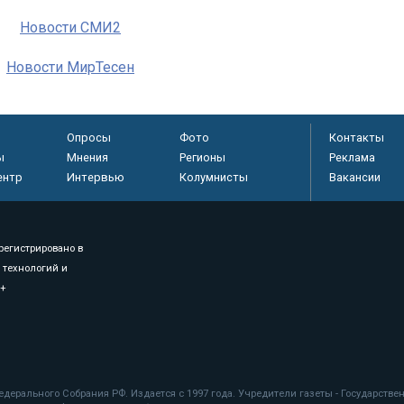
Новости СМИ2
Новости МирТесен
Опросы
Фото
Контакты
ы
Мнения
Регионы
Реклама
ентр
Интервью
Колумнисты
Вакансии
регистрировано в
 технологий и
8+
.
дерального Собрания РФ. Издается с 1997 года. Учредители газеты - Государств