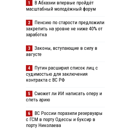
В Абхазии впервые пройдёт
1
масштабный молодёжный форум
Пенсию по старости предложили
2
закрепить на уровне не ниже 40% от
заработка
Законы, вступающие в силу в
3
августе
Путин расширил список лиц с
4
судимостью для заключения
контракта с ВС РФ
Сможет ли ИИ написать оперу и
5
спеть арию
ВС России поразили резервуары
6
с ГСМ в порту Одессы и буксир в
порту Николаева