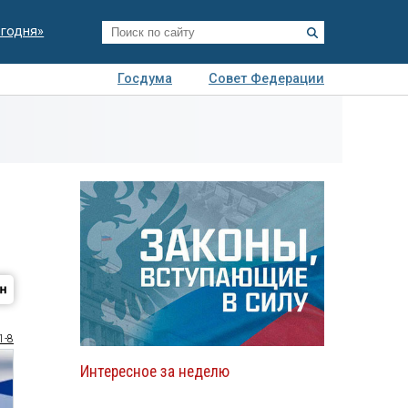
егодня»
Госдума
Совет Федерации
я
Авто
Недвижимость
Технологии
иза
1-8
Интересное за неделю