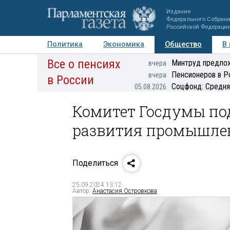
Издание
Федерального Собран
Российской Федераци
Политика
Экономика
Общество
В
Все о пенсиях
Фото
Авторы
Персоны
Мнения
Регионы
Минтруд предлож
вчера
Пенсионеров в Р
вчера
в России
Соцфонд: Средня
05.08.2026
Комитет Госдумы по
развития промышле
Поделиться
25.09.2024 13:12
Автор:
Анастасия Островкова