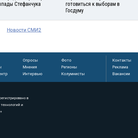
ыпады Стефанчука
готовиться к выборам в
Госдуму
Новости СМИ2
Опросы
Фото
Контакты
ы
Мнения
Регионы
Реклама
ентр
Интервью
Колумнисты
Вакансии
регистрировано в
 технологий и
8+
.