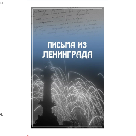
мы
и.