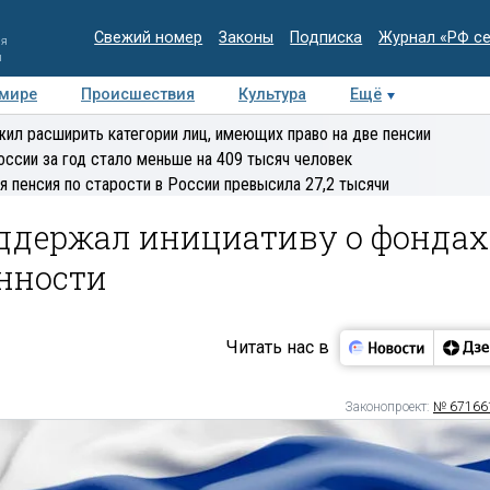
Свежий номер
Законы
Подписка
Журнал «РФ с
ия
и
 мире
Происшествия
Культура
Ещё
Медиацентр
Интервью
Колумнисты
Делова
ил расширить категории лиц, имеющих право на две пенсии
эксперт
оссии за год стало меньше на 409 тысяч человек
я пенсия по старости в России превысила 27,2 тысячи
ддержал инициативу о фондах
нности
Читать нас в
Законопроект:
№ 67166