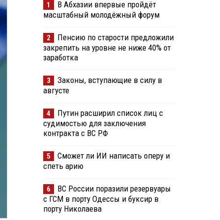
В Абхазии впервые пройдёт
1
масштабный молодёжный форум
Пенсию по старости предложили
2
закрепить на уровне не ниже 40% от
заработка
Законы, вступающие в силу в
3
августе
Путин расширил список лиц с
4
судимостью для заключения
контракта с ВС РФ
Сможет ли ИИ написать оперу и
5
спеть арию
ВС России поразили резервуары
6
с ГСМ в порту Одессы и буксир в
порту Николаева