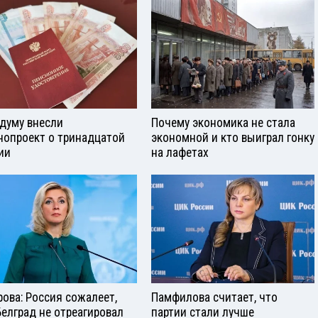
сдуму внесли
Почему экономика не стала
нопроект о тринадцатой
экономной и кто выиграл гонку
ии
на лафетах
рова: Россия сожалеет,
Памфилова считает, что
Белград не отреагировал
партии стали лучше