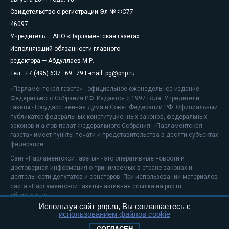
Свидетельство о регистрации Эл № ФС77-
46097
Учредитель — АНО «Парламентская газета»
Исполняющий обязанности главного
редактора — Абдуллаев М.Р.
Тел.: +7 (495) 637–69–79 E-mail:
pg@pnp.ru
«Парламентская газета» - официальное еженедельное издание
Федерального Собрания РФ. Издается с 1997 года. Учредители
газеты - Государственная Дума и Совет Федерации РФ. Официальный
публикатор федеральных конституционных законов, федеральных
законов и актов палат Федерального Собрания. «Парламентская
газета» имеет пункты печати и представительства в десяти субъектах
федерации.
Сайт «Парламентской газеты» - это оперативные новости и
достоверная информация о принимаемых в стране законах и
деятельности депутатов и сенаторов. При использовании материалов
сайта «Парламентской газеты» активная ссылка на pnp.ru
обязательна.
Используя сайт pnp.ru, Вы соглашаетесь с
На информационном ресурсе применяются
рекомендательные
использованием файлов cookie
технологии
Положение о защите персональных данных