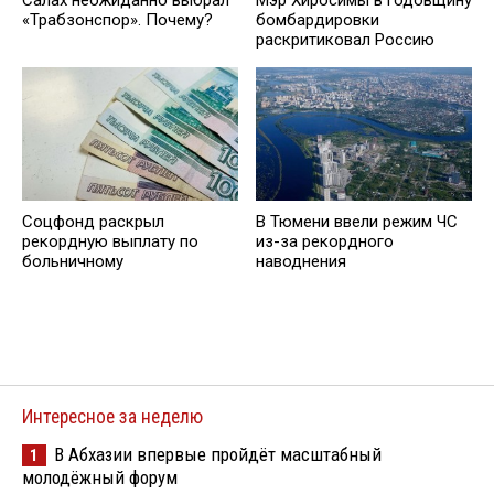
Салах неожиданно выбрал
Мэр Хиросимы в годовщину
«Трабзонспор». Почему?
бомбардировки
раскритиковал Россию
Соцфонд раскрыл
В Тюмени ввели режим ЧС
рекордную выплату по
из-за рекордного
больничному
наводнения
Интересное за неделю
В Абхазии впервые пройдёт масштабный
1
молодёжный форум