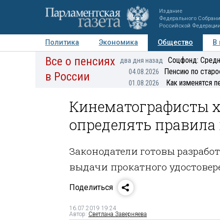
Издание
Федерального Собран
Российской Федераци
Политика
Экономика
Общество
В
Все о пенсиях
Фото
Авторы
Персоны
Мнения
Регионы
Соцфонд: Средн
два дня назад
Пенсию по старо
04.08.2026
в России
Как изменятся п
01.08.2026
Кинематографисты х
определять правила
Законодатели готовы разрабо
выдачи прокатного удостове
Поделиться
16.07.2019 19:24
Автор:
Светлана Заверняева