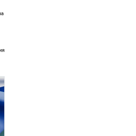
на
ия