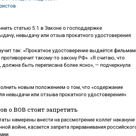
ристов
чнить статью 5.1 в Законе о господдержке
выдачу, невыдачу или отзыв прокатного удостоверения.
звучит так: «Прокатное удостоверение выдаётся фильмам
 противоречит такому-то закону РФ». «Я считаю, что
и, должна быть переписана более ясно», — подчеркнула
полнить новым положением о том, что «содержание
ля невыдачи или отзыва прокатного удостоверения».
ов о ВОВ стоит запретить
таты намерены внести на рассмотрение коллег накануне
нной войне, касается запрета приравнивания российског
мии.