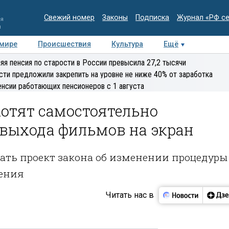
Свежий номер
Законы
Подписка
Журнал «РФ с
ия
и
 мире
Происшествия
Культура
Ещё
Медиацентр
Интервью
Колумнисты
Делова
яя пенсия по старости в России превысила 27,2 тысячи
эксперт
сти предложили закрепить на уровне не ниже 40% от заработка
енсии работающих пенсионеров с 1 августа
отят самостоятельно
 выхода фильмов на экран
тать проект закона об изменении процедуры
рения
Читать нас в