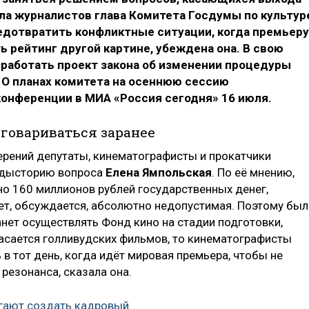
ла журналистов глава Комитета Госдумы по культур
едотвратить конфликтные ситуации, когда премьеру
 рейтинг другой картине, убеждена она. В свою
зработать проект закона об изменении процедуры
 О планах комитета на осеннюю сессию
конференции в МИА «Россия сегодня» 16 июля.
говариваться заранее
рений депутаты, кинематографисты и прокатчики
редысторию вопроса
Елена Ямпольская
. По её мнению,
но 160 миллионов рублей государственных денег,
 нет, обсуждается, абсолютно недопустимая. Поэтому бы
анет осуществлять Фонд кино на стадии подготовки,
асается голливудских фильмов, то кинематографисты
в тот день, когда идёт мировая премьера, чтобы не
резонанса, сказала она.
гают создать кадровый