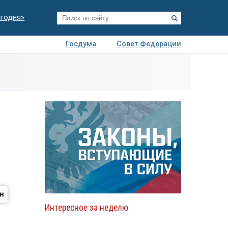
егодня»
Госдума
Совет Федерации
я
Авто
Недвижимость
Технологии
иза
Интересное за неделю