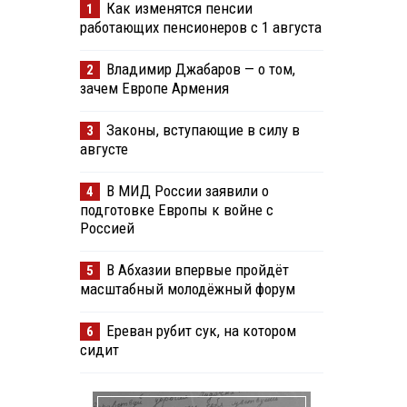
Как изменятся пенсии
1
работающих пенсионеров с 1 августа
Владимир Джабаров — о том,
2
зачем Европе Армения
Законы, вступающие в силу в
3
августе
В МИД России заявили о
4
подготовке Европы к войне с
Россией
В Абхазии впервые пройдёт
5
масштабный молодёжный форум
Ереван рубит сук, на котором
6
сидит