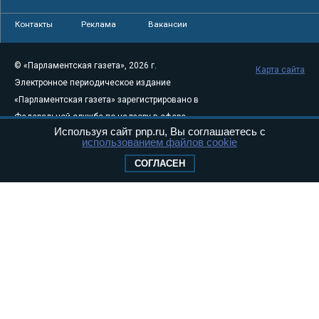
Контакты
Реклама
Вакансии
© «Парламентская газета», 2026 г.
Карта сайта
Электронное периодическое издание
«Парламентская газета» зарегистрировано в
Федеральной службе по надзору в сфере
Используя сайт pnp.ru, Вы соглашаетесь с
связи, информационных технологий и
использованием файлов cookie
массовых коммуникаций (Роскомнадзор) 05
СОГЛАСЕН
августа 2011 года. 18+
Свидетельство о регистрации Эл № ФС77-
46097
Учредитель — АНО «Парламентская газета»
Исполняющий обязанности главного
редактора — Абдуллаев М.Р.
Тел.: +7 (495) 637–69–79 E-mail:
pg@pnp.ru
«Парламентская газета» - официальное еженедельное издание
Федерального Собрания РФ. Издается с 1997 года. Учредители
газеты - Государственная Дума и Совет Федерации РФ. Официальный