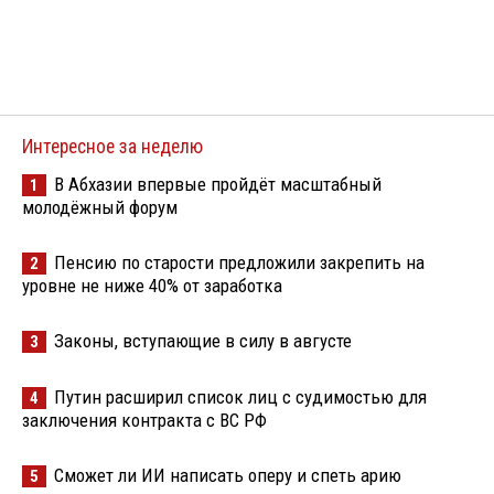
Интересное за неделю
В Абхазии впервые пройдёт масштабный
1
молодёжный форум
Пенсию по старости предложили закрепить на
2
уровне не ниже 40% от заработка
Законы, вступающие в силу в августе
3
Путин расширил список лиц с судимостью для
4
заключения контракта с ВС РФ
Сможет ли ИИ написать оперу и спеть арию
5