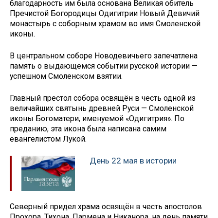
благодарность им была основана Великая обитель
Пречистой Богородицы Одигитрии Новый Девичий
монастырь с соборным храмом во имя Смоленской
иконы.
В центральном соборе Новодевичьего запечатлена
память о выдающемся событии русской истории —
успешном Смоленском взятии.
Главный престол собора освящён в честь одной из
величайших святынь древней Руси — Смоленской
иконы Богоматери, именуемой «Одигитрия». По
преданию, эта икона была написана самим
евангелистом Лукой.
День 22 мая в истории
Северный придел храма освящён в честь апостолов
Прохора, Тихона, Пармена и Никанора, на день памяти