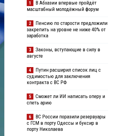
В Абхазии впервые пройдёт
1
масштабный молодёжный форум
Пенсию по старости предложили
2
закрепить на уровне не ниже 40% от
заработка
Законы, вступающие в силу в
3
августе
Путин расширил список лиц с
4
судимостью для заключения
контракта с ВС РФ
Сможет ли ИИ написать оперу и
5
спеть арию
ВС России поразили резервуары
6
с ГСМ в порту Одессы и буксир в
порту Николаева