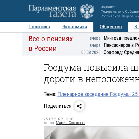
Издание
Федерального Собран
Российской Федераци
Политика
Экономика
Общество
В
Все о пенсиях
Фото
Авторы
Персоны
Мнения
Регионы
Минтруд предлож
вчера
Пенсионеров в Р
вчера
в России
Соцфонд: Средня
05.08.2026
Госдума повысила ш
дороги в неположен
Тема:
Пленарное заседание Госдумы 25 
Поделиться
25.07.2023 13:18
Автор:
Мария Соколова