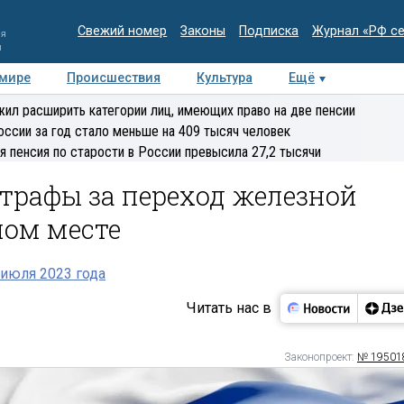
Свежий номер
Законы
Подписка
Журнал «РФ с
ия
и
 мире
Происшествия
Культура
Ещё
Медиацентр
Интервью
Колумнисты
Делова
ил расширить категории лиц, имеющих право на две пенсии
эксперт
оссии за год стало меньше на 409 тысяч человек
я пенсия по старости в России превысила 27,2 тысячи
трафы за переход железной
ном месте
июля 2023 года
Читать нас в
Законопроект:
№ 19501