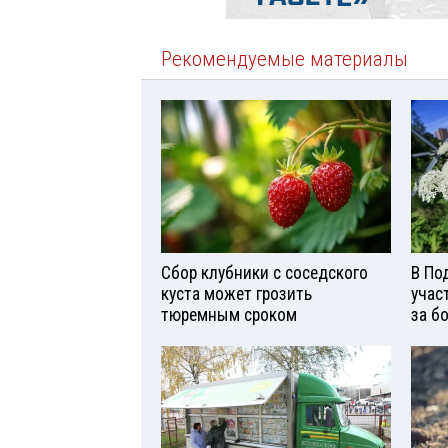
Рекомендуемые материалы
Сбор клубники с соседского
В По
куста может грозить
учас
тюремным сроком
за б