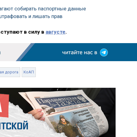
лагают собирать паспортные данные
штрафовать и лишать прав
вступают в силу в
августе
.
ая дорога
КоАП