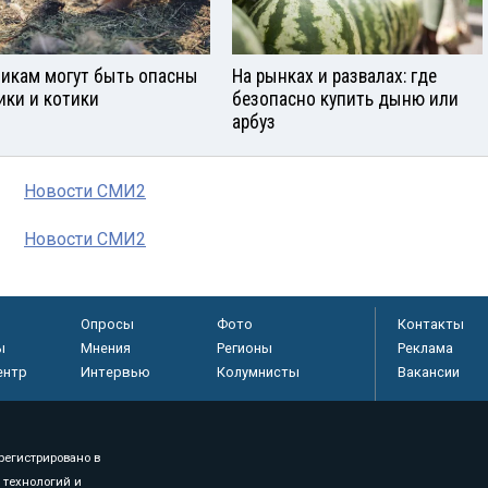
икам могут быть опасны
На рынках и развалах: где
ики и котики
безопасно купить дыню или
арбуз
Новости СМИ2
Новости СМИ2
Опросы
Фото
Контакты
ы
Мнения
Регионы
Реклама
ентр
Интервью
Колумнисты
Вакансии
регистрировано в
 технологий и