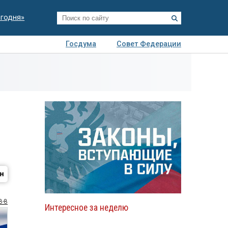
егодня»
Госдума
Совет Федерации
я
Авто
Недвижимость
Технологии
иза
8-8
Интересное за неделю