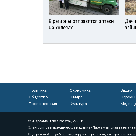
В регионы отправятся аптеки
Дачн
на колесах
зайч
Политика
Экономика
Видео
Общество
В мире
Персон
Происшествия
Культура
Медиац
© «Парламентская газета», 2026 г.
Электронное периодическое издание «Парламентская газета» за
Федеральной службе по надзору в сфере связи, информационных