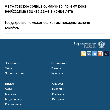
Августовское солнце обманчиво: почему коже
необходима защита даже в конце лета
Государство поможет сельским пекарям испечь
колобок
Политика
Экономика
Общество
В мире
Происшествия
Культура
Видео
Опросы
Фото
Персоны
Мнения
Регионы
Медиацентр
Интервью
Колумнисты