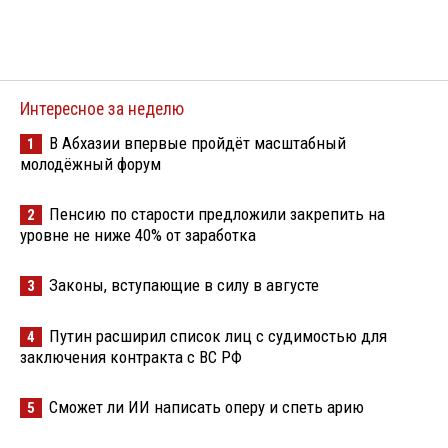
Интересное за неделю
В Абхазии впервые пройдёт масштабный
1
молодёжный форум
Пенсию по старости предложили закрепить на
2
уровне не ниже 40% от заработка
Законы, вступающие в силу в августе
3
Путин расширил список лиц с судимостью для
4
заключения контракта с ВС РФ
Сможет ли ИИ написать оперу и спеть арию
5