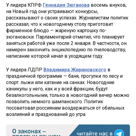
У лидера КПРФ
Геннадия Зюганова
восемь внуков,
на Новый год они устраивают конкурсы,
рассказывают о своих успехах. Журналистам политик
рассказал, что к новогоднему столу приготовит
фирменное блюдо — жареную картошку по-
зюгановски. Парламентарий отметил, что планирует
заняться работой уже после 2 января. В частности, он
намерен закончить энциклопедию по пчеловодству,
написание которой начал в уходящем году.
У лидера ЛДПР
Владимира Жириновского
в
праздничной программе — баня, прогулки по лесу и
спорт: лыжи или катание на санках. Новогодние
каникулы у него, как и у всей фракции, будут
безалкогольными, только в новогодний вечер можно
позволить немного шампанского. Политик
посоветовал россиянам воздержаться от обильных
возлияний и празднований до утра.