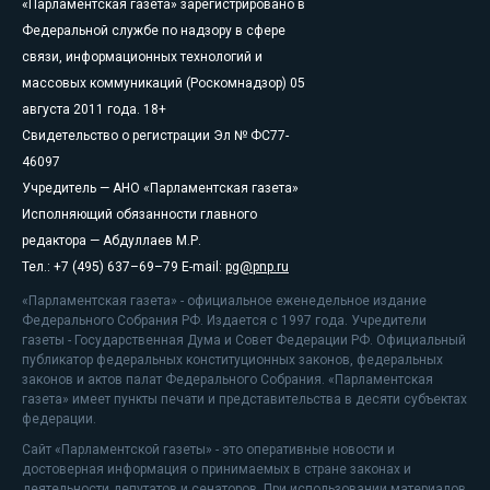
«Парламентская газета» зарегистрировано в
Федеральной службе по надзору в сфере
связи, информационных технологий и
массовых коммуникаций (Роскомнадзор) 05
августа 2011 года. 18+
Свидетельство о регистрации Эл № ФС77-
46097
Учредитель — АНО «Парламентская газета»
Исполняющий обязанности главного
редактора — Абдуллаев М.Р.
Тел.: +7 (495) 637–69–79 E-mail:
pg@pnp.ru
«Парламентская газета» - официальное еженедельное издание
Федерального Собрания РФ. Издается с 1997 года. Учредители
газеты - Государственная Дума и Совет Федерации РФ. Официальный
публикатор федеральных конституционных законов, федеральных
законов и актов палат Федерального Собрания. «Парламентская
газета» имеет пункты печати и представительства в десяти субъектах
федерации.
Сайт «Парламентской газеты» - это оперативные новости и
достоверная информация о принимаемых в стране законах и
деятельности депутатов и сенаторов. При использовании материалов