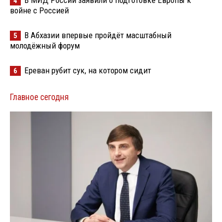
В МИД России заявили о подготовке Европы к
4
войне с Россией
В Абхазии впервые пройдёт масштабный
5
молодёжный форум
Ереван рубит сук, на котором сидит
6
Главное сегодня