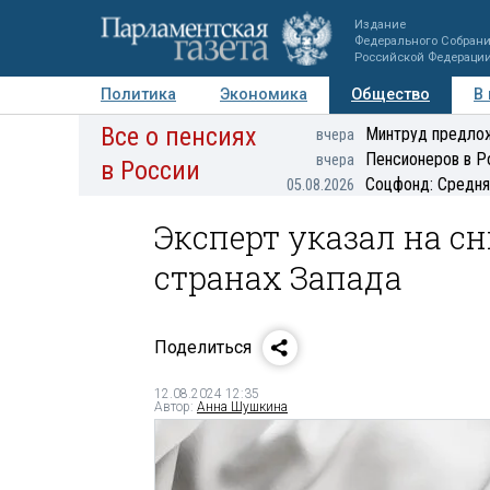
Издание
Федерального Собран
Российской Федераци
Политика
Экономика
Общество
В
Все о пенсиях
Фото
Авторы
Персоны
Мнения
Регионы
Минтруд предлож
вчера
Пенсионеров в Р
вчера
в России
Соцфонд: Средня
05.08.2026
Эксперт указал на с
странах Запада
Поделиться
12.08.2024 12:35
Автор:
Анна Шушкина