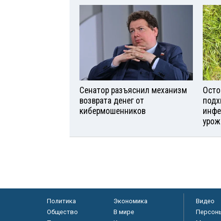
Сенатор разъяснил механизм
Осто
возврата денег от
подх
кибермошенников
инфе
урож
Политика
Экономика
Видео
Общество
В мире
Персон