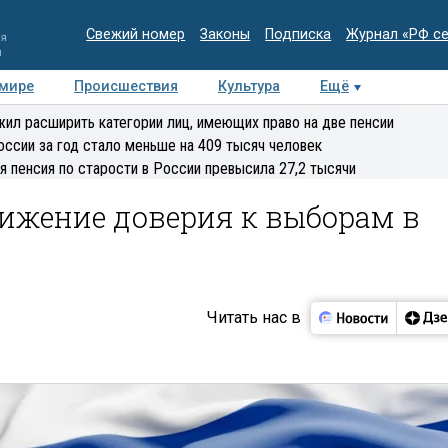
Свежий номер
Законы
Подписка
Журнал «РФ с
ия
и
 мире
Происшествия
Культура
Ещё
Медиацентр
Интервью
Колумнисты
Делова
ил расширить категории лиц, имеющих право на две пенсии
эксперт
оссии за год стало меньше на 409 тысяч человек
я пенсия по старости в России превысила 27,2 тысячи
нижение доверия к выборам в
Читать нас в