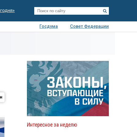
егодня»
Госдума
Совет Федерации
я
Авто
Недвижимость
Технологии
иза
Интересное за неделю