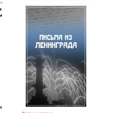
ва
е
м
я