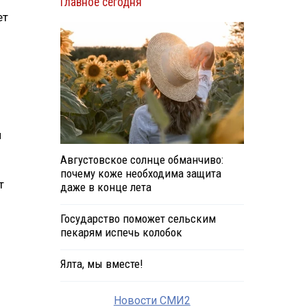
Главное сегодня
ет
м
Августовское солнце обманчиво:
почему коже необходима защита
т
даже в конце лета
Государство поможет сельским
пекарям испечь колобок
Ялта, мы вместе!
Новости СМИ2