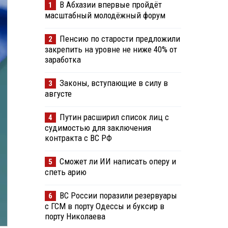
В Абхазии впервые пройдёт
1
масштабный молодёжный форум
Пенсию по старости предложили
2
закрепить на уровне не ниже 40% от
заработка
Законы, вступающие в силу в
3
августе
Путин расширил список лиц с
4
судимостью для заключения
контракта с ВС РФ
Сможет ли ИИ написать оперу и
5
спеть арию
ВС России поразили резервуары
6
с ГСМ в порту Одессы и буксир в
порту Николаева