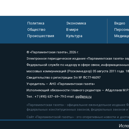
Политика
Экономика
Видео
Общество
В мире
Персон
Происшествия
Культура
Медиац
© «Парламентская газета», 2026 г.
Электронное периодическое издание «Парламентская газета» за
Федеральной службе по надзору в сфере связи, информационных
массовых коммуникаций (Роскомнадзор) 05 августа 2011 года. 1
Свидетельство о регистрации Эл № ФС77-46097
Учредитель — АНО «Парламентская газета»
Исполняющий обязанности главного редактора — Абдуллаев М.Р
Тел.: +7 (495) 637–69–79 E-mail:
pg@pnp.ru
«Парламентская газета» - официальное еженедельное издание Фе
федеральных конституционных законов, федеральных законов и а
Сайт «Парламентской газеты» - это оперативные новости и дост
«Парламентской газеты» активная ссылка на pnp.ru обязательна.
Испо