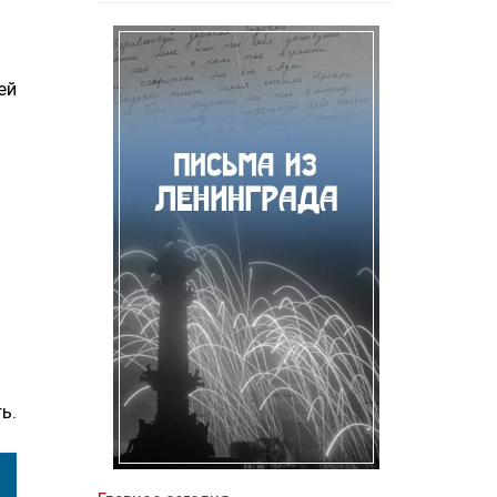
ей
ь.