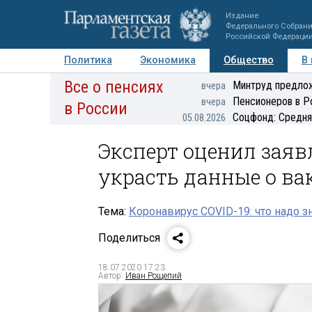
Издание
Федерального Собран
Российской Федераци
Политика
Экономика
Общество
В
Все о пенсиях
Фото
Авторы
Персоны
Мнения
Регионы
Минтруд предлож
вчера
Пенсионеров в Р
вчера
в России
Соцфонд: Средня
05.08.2026
Эксперт оценил заяв
украсть данные о ва
Тема:
Коронавирус COVID-19: что надо з
Поделиться
18.07.2020 17:23
Автор:
Иван Рощепий