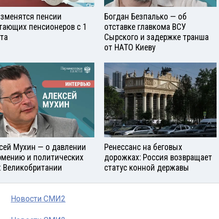
изменятся пенсии
Богдан Безпалько — об
тающих пенсионеров с 1
отставке главкома ВСУ
ста
Сырского и задержке транша
от НАТО Киеву
сей Мухин — о давлении
Ренессанс на беговых
рмению и политических
дорожках: Россия возвращает
х Великобритании
статус конной державы
Новости СМИ2