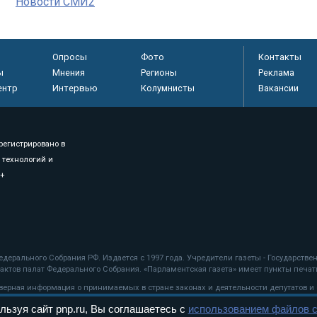
Новости СМИ2
Опросы
Фото
Контакты
ы
Мнения
Регионы
Реклама
ентр
Интервью
Колумнисты
Вакансии
регистрировано в
 технологий и
8+
.
дерального Собрания РФ. Издается с 1997 года. Учредители газеты - Государств
ктов палат Федерального Собрания. «Парламентская газета» имеет пункты печати
оверная информация о принимаемых в стране законах и деятельности депутатов и
льзуя сайт pnp.ru, Вы соглашаетесь с
использованием файлов c