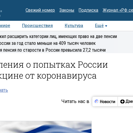
Свежий номер
Законы
Подписка
Журнал «РФ с
ия
и
 мире
Происшествия
Культура
Ещё
Медиацентр
Интервью
Колумнисты
Делова
ил расширить категории лиц, имеющих право на две пенсии
эксперт
оссии за год стало меньше на 409 тысяч человек
я пенсия по старости в России превысила 27,2 тысячи
ления о попытках России
кцине от коронавируса
нать
Читать нас в