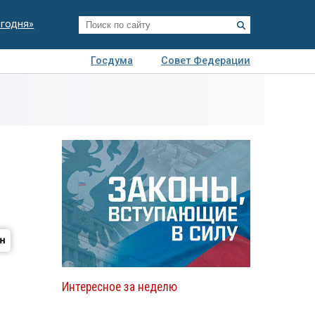
егодня»
Госдума
Совет Федерации
я
Авто
Недвижимость
Технологии
иза
Интересное за неделю