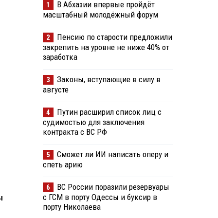
В Абхазии впервые пройдёт
1
масштабный молодёжный форум
Пенсию по старости предложили
2
закрепить на уровне не ниже 40% от
заработка
Законы, вступающие в силу в
3
августе
Путин расширил список лиц с
4
судимостью для заключения
контракта с ВС РФ
Сможет ли ИИ написать оперу и
5
спеть арию
ВС России поразили резервуары
6
с ГСМ в порту Одессы и буксир в
ы
порту Николаева
м