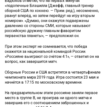
Бадюков отметил, что на первых минутах
«подопечные Блэшилла (Джефф, главный тренер
сборной США по хоккею. — Прим. ред.), несомненно,
рванут вперёд, но затем перейдут на игру вторым
номером». «Думаю, они окажутся подвержены
давлению со стороны СМИ, которые называют
российскую дружину главным фаворитом
первенства планеты», — предположил он.
При этом эксперт не сомневается, что победа
окажется за национальной командой России.
«Россияне выиграют со счётом 4:1», — ответил он на
вопрос, как завершится матч.
Сборные России и США встретятся в четвертьфинале
чемпионата мира 2019 года. Игра состоится 23 мая и
начнётся в 17:15 по московскому времени.
На предварительном этапе россияне заняли первое
место в группе B, не проиграв ни одного матча и
завершив его с соотношением заброшенных и