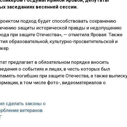
-спикером Госдумы Ириной Яровой, депутаты
ых заседаниях весенней сессии.
проектом подход будет способствовать сохранению
спечению защиты исторической правды и недопущению
ода при защите Отечества», — отметила Яровая. Также
тия образовательной, культурно-просветительской и
икер.
утат предлагает в обязательном порядке вносить
едения о событиях и лицах, в честь которых был
память погибших при защите Отечества, а также выписк
рмации, в том числе фото-, видеоматериалов о
ил сделать законы о
орбление ветеранов
Г