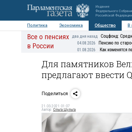
Издание
Федерального Собран
Российской Федераци
Политика
Экономика
Общество
В
Все о пенсиях
Фото
Авторы
Персоны
Мнения
Регионы
Соцфонд: Средн
два дня назад
Пенсию по старо
04.08.2026
в России
Как изменятся п
01.08.2026
Для памятников Вел
предлагают ввести 
Поделиться
21.03.2021 01:07
Автор:
Ольга Шульга