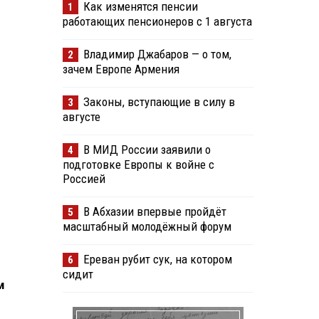
Как изменятся пенсии
1
работающих пенсионеров с 1 августа
Владимир Джабаров — о том,
2
зачем Европе Армения
Законы, вступающие в силу в
3
августе
В МИД России заявили о
4
подготовке Европы к войне с
Россией
В Абхазии впервые пройдёт
5
масштабный молодёжный форум
Ереван рубит сук, на котором
6
сидит
м