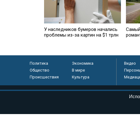
Самый
У наследников бумеров начались
роман
проблемы из-за картин на $1 трлн
Политика
Экономика
Видео
Общество
В мире
Персон
Происшествия
Культура
Медиац
© «Парламентская газета», 2026 г.
Испо
Электронное периодическое издание «Парламентская газета» за
Федеральной службе по надзору в сфере связи, информационных
массовых коммуникаций (Роскомнадзор) 05 августа 2011 года. 1
Свидетельство о регистрации Эл № ФС77-46097
Учредитель — АНО «Парламентская газета»
Исполняющий обязанности главного редактора — Абдуллаев М.Р