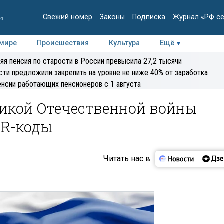
Свежий номер
Законы
Подписка
Журнал «РФ с
ия
и
 мире
Происшествия
Культура
Ещё
Медиацентр
Интервью
Колумнисты
Делова
яя пенсия по старости в России превысила 27,2 тысячи
эксперт
сти предложили закрепить на уровне не ниже 40% от заработка
енсии работающих пенсионеров с 1 августа
икой Отечественной войны
QR-коды
Читать нас в