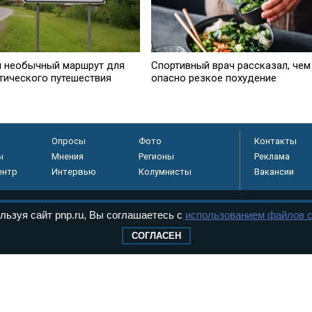
 необычный маршрут для
Спортивный врач рассказал, чем
тического путешествия
опасно резкое похудение
Опросы
Фото
Контакты
ы
Мнения
Регионы
Реклама
ентр
Интервью
Колумнисты
Вакансии
льзуя сайт pnp.ru, Вы соглашаетесь с
использованием файлов c
регистрировано в
СОГЛАСЕН
 технологий и
8+
.