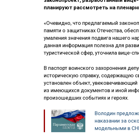
законопроект, разработанный вице
планируют рассмотреть на пленарн
«Очевидно, что предлагаемый законо
памяти о защитниках Отечества, обе
умаления значения подвига нашего нар
данная информация полезна для разви
туристической сфер, уточнила вице-сп
В паспорт воинского захоронения деп
историческую справку, содержащую св
установлен объект, увековечивающий 
из имеющихся документов и иной инфо
произошедших событиях и героях.
Володин предлож
наказании за оск
модельными в СН