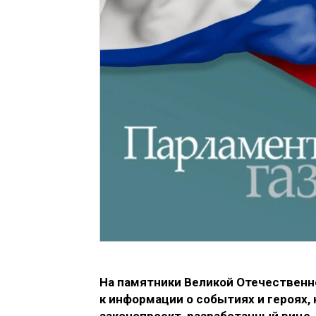
На памятники Великой Отечественн
к информации о событиях и героях