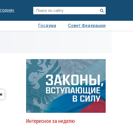
егодня»
Госдума
Совет Федерации
я
Авто
Недвижимость
Технологии
иза
Интересное за неделю