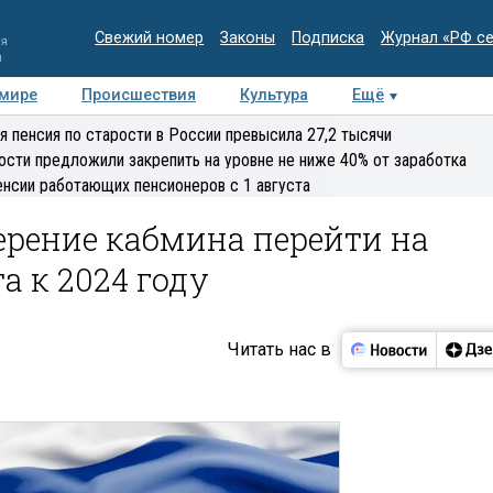
Свежий номер
Законы
Подписка
Журнал «РФ с
ия
и
 мире
Происшествия
Культура
Ещё
Медиацентр
Интервью
Колумнисты
Делова
я пенсия по старости в России превысила 27,2 тысячи
эксперт
ости предложили закрепить на уровне не ниже 40% от заработка
енсии работающих пенсионеров с 1 августа
ерение кабмина перейти на
а к 2024 году
Читать нас в