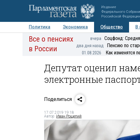
Издание
Федерального Собран
Российской Федераци
Политика
Экономика
Общество
В
Все о пенсиях
Фото
Авторы
Персоны
Мнения
Регионы
Соцфонд: Средня
вчера
Пенсию по стар
два дня назад
в России
Как изменятся п
01.08.2026
Депутат оценил нам
электронные паспорт
Поделиться
17.07.2019 19:18
Автор:
Иван Рощепий