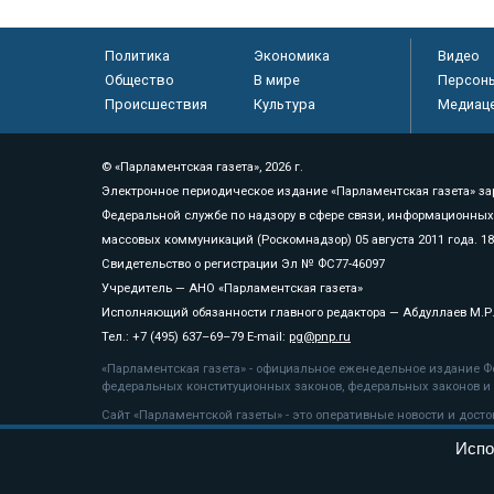
Политика
Экономика
Видео
Общество
В мире
Персон
Происшествия
Культура
Медиац
© «Парламентская газета», 2026 г.
Электронное периодическое издание «Парламентская газета» за
Федеральной службе по надзору в сфере связи, информационных
массовых коммуникаций (Роскомнадзор) 05 августа 2011 года. 1
Свидетельство о регистрации Эл № ФС77-46097
Учредитель — АНО «Парламентская газета»
Исполняющий обязанности главного редактора — Абдуллаев М.Р
Тел.: +7 (495) 637–69–79 E-mail:
pg@pnp.ru
«Парламентская газета» - официальное еженедельное издание Фе
федеральных конституционных законов, федеральных законов и а
Сайт «Парламентской газеты» - это оперативные новости и дост
«Парламентской газеты» активная ссылка на pnp.ru обязательна.
Испо
На информационном ресурсе применяются
рекомендательные т
Положение о защите персональных данных