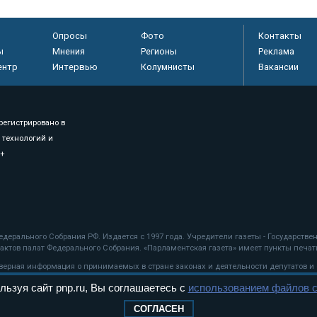
Опросы
Фото
Контакты
ы
Мнения
Регионы
Реклама
ентр
Интервью
Колумнисты
Вакансии
регистрировано в
 технологий и
8+
.
дерального Собрания РФ. Издается с 1997 года. Учредители газеты - Государств
ктов палат Федерального Собрания. «Парламентская газета» имеет пункты печати
оверная информация о принимаемых в стране законах и деятельности депутатов и
льзуя сайт pnp.ru, Вы соглашаетесь с
использованием файлов c
ехнологии
СОГЛАСЕН