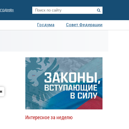
егодня»
Госдума
Совет Федерации
я
Авто
Недвижимость
Технологии
иза
Интересное за неделю