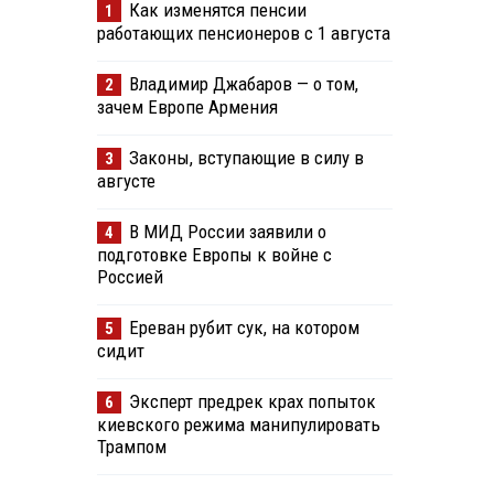
Как изменятся пенсии
1
работающих пенсионеров с 1 августа
Владимир Джабаров — о том,
2
зачем Европе Армения
Законы, вступающие в силу в
3
августе
В МИД России заявили о
4
подготовке Европы к войне с
Россией
Ереван рубит сук, на котором
5
сидит
Эксперт предрек крах попыток
6
киевского режима манипулировать
Трампом