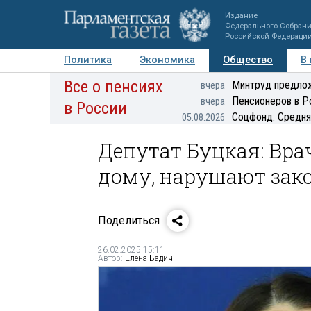
Издание
Федерального Собран
Российской Федераци
Политика
Экономика
Общество
В
Все о пенсиях
Фото
Авторы
Персоны
Мнения
Регионы
Минтруд предлож
вчера
Пенсионеров в Р
вчера
в России
Соцфонд: Средня
05.08.2026
Депутат Буцкая: Вр
дому, нарушают зак
Поделиться
26.02.2025 15:11
Автор:
Елена Бадич