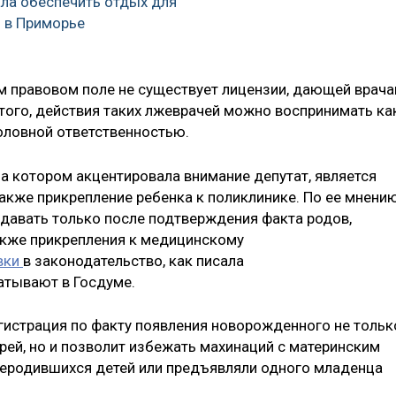
ла обеспечить отдых для
 в Приморье
ом правовом поле не существует лицензии, дающей врач
 того, действия таких лжеврачей можно воспринимать ка
оловной ответственностью.
 котором акцентировала внимание депутат, является
акже прикрепление ребенка к поликлинике. По ее мнению
давать только после подтверждения факта родов,
также прикрепления к медицинскому
вки
в законодательство, как писала
атывают в Госдуме.
егистрация по факту появления новорожденного не тольк
рей, но и позволит избежать махинаций с материнским
 неродившихся детей или предъявляли одного младенца