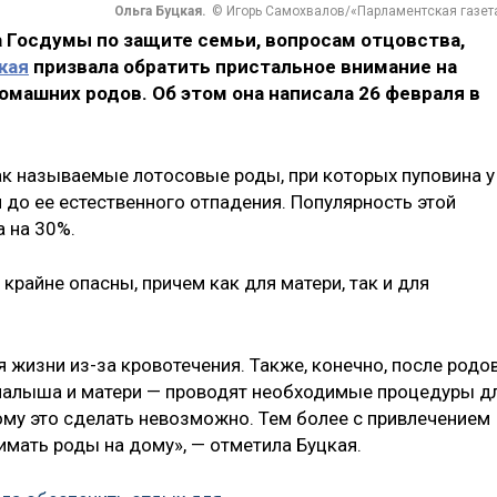
Ольга Буцкая.
© Игорь Самохвалов/«Парламентская газет
Госдумы по защите семьи, вопросам отцовства,
кая
призвала обратить пристальное внимание на
машних родов. Об этом она написала 26 февраля в
так называемые лотосовые роды, при которых пуповина у
я до ее естественного отпадения. Популярность этой
 на 30%.
райне опасны, причем как для матери, так и для
 жизни из-за кровотечения. Также, конечно, после родо
малыша и матери — проводят необходимые процедуры д
ому это сделать невозможно. Тем более с привлечением
имать роды на дому», — отметила Буцкая.