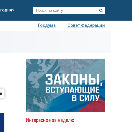
егодня»
Госдума
Совет Федерации
я
Авто
Недвижимость
Технологии
иза
Интересное за неделю