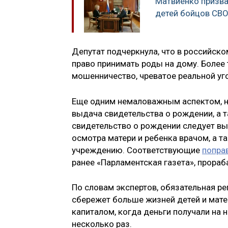
Матвиенко призва
детей бойцов СВО
Депутат подчеркнула, что в российск
право принимать роды на дому. Более
мошенничество, чреватое реальной уг
Еще одним немаловажным аспектом, на
выдача свидетельства о рождении, а т
свидетельство о рождении следует вы
осмотра матери и ребенка врачом, а 
учреждению. Соответствующие
попра
ранее «Парламентская газета», прораб
По словам экспертов, обязательная р
сбережет больше жизней детей и мате
капиталом, когда деньги получали на
несколько раз.