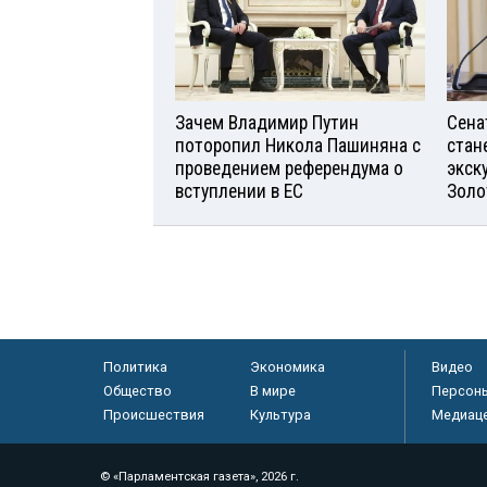
Зачем Владимир Путин
Сена
поторопил Никола Пашиняна с
стан
проведением референдума о
экск
вступлении в ЕС
Золо
Политика
Экономика
Видео
Общество
В мире
Персон
Происшествия
Культура
Медиац
© «Парламентская газета», 2026 г.