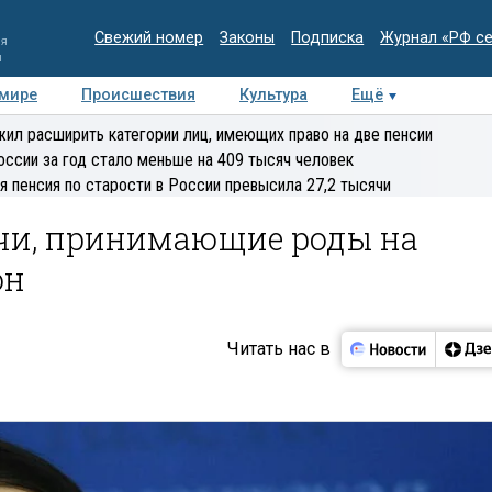
Свежий номер
Законы
Подписка
Журнал «РФ с
ия
и
 мире
Происшествия
Культура
Ещё
Медиацентр
Интервью
Колумнисты
Делова
ил расширить категории лиц, имеющих право на две пенсии
эксперт
оссии за год стало меньше на 409 тысяч человек
я пенсия по старости в России превысила 27,2 тысячи
ачи, принимающие роды на
он
Читать нас в