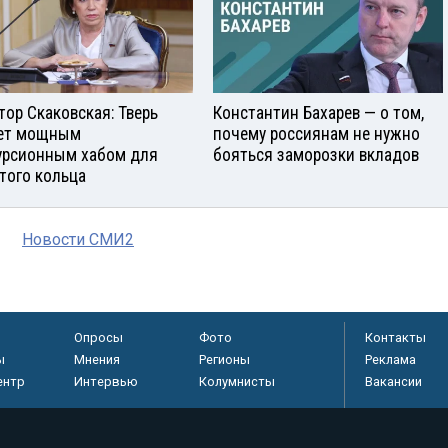
тор Скаковская: Тверь
Константин Бахарев — о том,
ет мощным
почему россиянам не нужно
урсионным хабом для
бояться заморозки вкладов
того кольца
Новости СМИ2
Опросы
Фото
Контакты
ы
Мнения
Регионы
Реклама
ентр
Интервью
Колумнисты
Вакансии