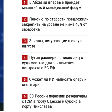
В Абхазии впервые пройдёт
1
масштабный молодёжный форум
Пенсию по старости предложили
2
закрепить на уровне не ниже 40% от
заработка
Законы, вступающие в силу в
3
августе
Путин расширил список лиц с
4
судимостью для заключения
контракта с ВС РФ
Сможет ли ИИ написать оперу и
5
спеть арию
ВС России поразили резервуары
6
с ГСМ в порту Одессы и буксир в
порту Николаева