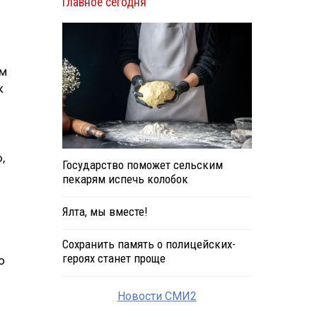
Главное сегодня
ам
к
,
Государство поможет сельским
пекарям испечь колобок
Ялта, мы вместе!
Сохранить память о полицейских-
героях станет проще
о
Новости СМИ2