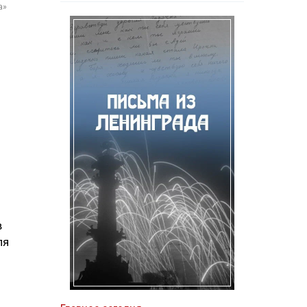
а»
в
ля