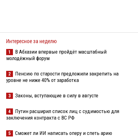
Интересное за неделю
В Абхазии впервые пройдёт масштабный
1
молодёжный форум
Пенсию по старости предложили закрепить на
2
уровне не ниже 40% от заработка
Законы, вступающие в силу в августе
3
Путин расширил список лиц с судимостью для
4
заключения контракта с ВС РФ
Сможет ли ИИ написать оперу и спеть арию
5