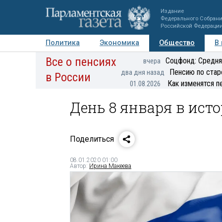
Издание
Федерального Собран
Российской Федераци
Политика
Экономика
Общество
В
Все о пенсиях
Фото
Авторы
Персоны
Мнения
Регионы
Соцфонд: Средня
вчера
Пенсию по стар
два дня назад
в России
Как изменятся п
01.08.2026
День 8 января в ист
Поделиться
08.01.2020 01:00
Автор:
Ирина Макеева