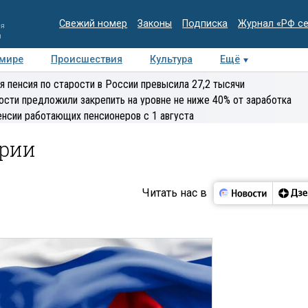
Свежий номер
Законы
Подписка
Журнал «РФ с
ия
и
 мире
Происшествия
Культура
Ещё
Медиацентр
Интервью
Колумнисты
Делова
я пенсия по старости в России превысила 27,2 тысячи
эксперт
ости предложили закрепить на уровне не ниже 40% от заработка
енсии работающих пенсионеров с 1 августа
ории
Читать нас в