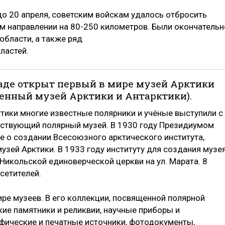
до 20 апреля, советским войскам удалось отбросить
 направлении на 80-250 километров. Были окончательн
бласти, а также ряд
ластей.
граде открыт первый в мире музей Арктики
енный музей Арктики и Антарктики).
тики многие известные полярники и учёные выступили с
ствующий полярный музей. В 1930 году Президиумом
 о создании Всесоюзного арктического института,
зей Арктики. В 1933 году институту для создания музе
Никольской единоверческой церкви на ул. Марата. 8
сетителей.
ире музеев. В его коллекции, посвященной полярной
ие памятники и реликвии, научные приборы и
фические и печатные источники, фотодокументы,