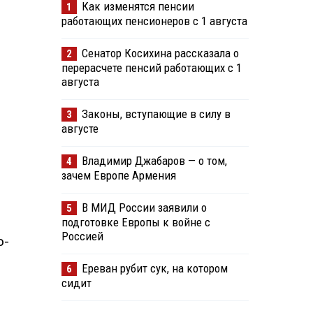
Как изменятся пенсии
1
работающих пенсионеров с 1 августа
Сенатор Косихина рассказала о
2
перерасчете пенсий работающих с 1
августа
Законы, вступающие в силу в
3
августе
Владимир Джабаров — о том,
4
зачем Европе Армения
В МИД России заявили о
5
подготовке Европы к войне с
Россией
о-
Ереван рубит сук, на котором
6
сидит