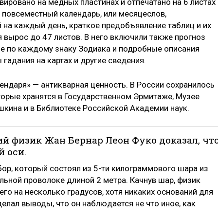
ировано на медных пластинах и отпечатано на 6 листах
 повсеместный календарь, или месяцеслов,
 на каждый день, краткое предобъявление таблиц и их
 вырос до 47 листов. В него включили также прогноз
ые по каждому знаку Зодиака и подробные описания
 гадания на картах и другие сведения.
ендаря» — антикварная ценность. В России сохранилось
оторые хранятся в Государственном Эрмитаже, Музее
ушкина и в Библиотеке Российской Академии наук.
кий физик Жан Бернар Леон Фуко доказал, чт
 оси.
бор, который состоял из 5-ти килограммового шара из
альной проволоке длиной 2 метра. Качнув шар, физик
го на несколько градусов, хотя никаких оснований для
делал выводы, что он наблюдается не что иное, как