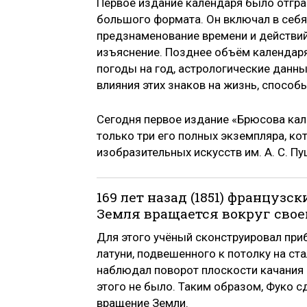
Первое издание календаря было отграв
большого формата. Он включал в себя
предзнаменование времени и действий
изъяснение. Позднее объём календаря
погоды на год, астрологические данн
влияния этих знаков на жизнь, способы
Сегодня первое издание «Брюсова кал
только три его полных экземпляра, к
изобразительных искусств им. А. С. П
169 лет назад (1851) французс
Земля вращается вокруг своей
Для этого учёный сконструировал при
латуни, подвешенного к потолку на ст
наблюдал поворот плоскости качания е
этого не было. Таким образом, Фуко с
вращение Земли.