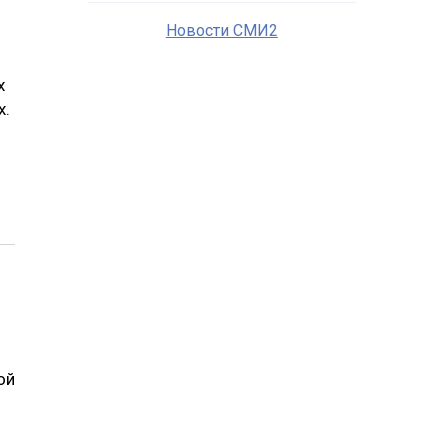
Новости СМИ2
х
х.
ой