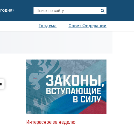
егодня»
Госдума
Совет Федерации
я
Авто
Недвижимость
Технологии
иза
Интересное за неделю