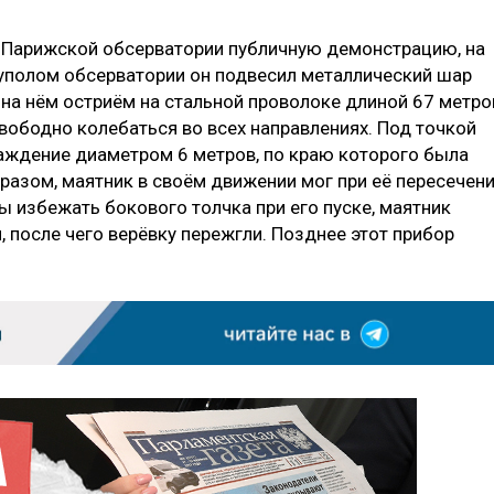
в Парижской обсерватории публичную демонстрацию, на
уполом обсерватории он подвесил металлический шар
на нём остриём на стальной проволоке длиной 67 метро
вободно колебаться во всех направлениях. Под точкой
аждение диаметром 6 метров, по краю которого была
разом, маятник в своём движении мог при её пересечен
бы избежать бокового толчка при его пуске, маятник
, после чего верёвку пережгли. Позднее этот прибор