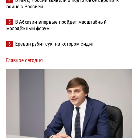
В МИД России заявили о подготовке Европы к
4
войне с Россией
В Абхазии впервые пройдёт масштабный
5
молодёжный форум
Ереван рубит сук, на котором сидит
6
Главное сегодня