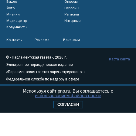
Видео
Опросы
Фото
Персоны
Мнения
Регионы
Медиацентр
Интервью
Колумнисты
Контакты
Реклама
Вакансии
© «Парламентская газета», 2026 г.
Карта сайта
Электронное периодическое издание
«Парламентская газета» зарегистрировано в
Федеральной службе по надзору в сфере
связи, информационных технологий и
Используя сайт pnp.ru, Вы соглашаетесь с
массовых коммуникаций (Роскомнадзор) 05
использованием файлов cookie
августа 2011 года. 18+
СОГЛАСЕН
Свидетельство о регистрации Эл № ФС77-
46097
Учредитель — АНО «Парламентская газета»
Исполняющий обязанности главного