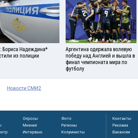
: Бориса Надеждина*
Аргентина одержала волевую
стили из полиции
победу над Англией и вышла в
финал чемпионата мира по
футболу
Новости СМИ2
Опросы
Фото
Контакты
ы
Мнения
Регионы
Реклама
ентр
Интервью
Колумнисты
Вакансии