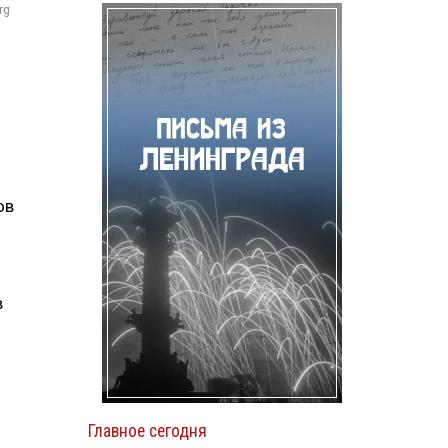
rg
ов
в
Главное сегодня