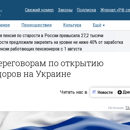
Свежий номер
Законы
Подписка
Журнал «РФ с
ия
и
 мире
Происшествия
Культура
Ещё
Медиацентр
Интервью
Колумнисты
Делова
я пенсия по старости в России превысила 27,2 тысячи
эксперт
ости предложили закрепить на уровне не ниже 40% от заработка
енсии работающих пенсионеров с 1 августа
переговорам по открытию
оров на Украине
Читать нас в
Источник:
ТА