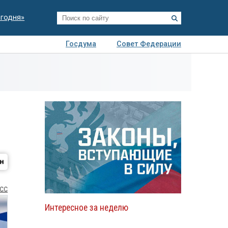
егодня»
Госдума
Совет Федерации
я
Авто
Недвижимость
Технологии
иза
СС
Интересное за неделю