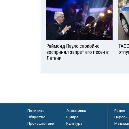
Раймонд Паулс спокойно
ТАСС
воспринял запрет его песен в
отпу
Латвии
Политика
Экономика
Видео
Общество
В мире
Персон
Происшествия
Культура
Медиац