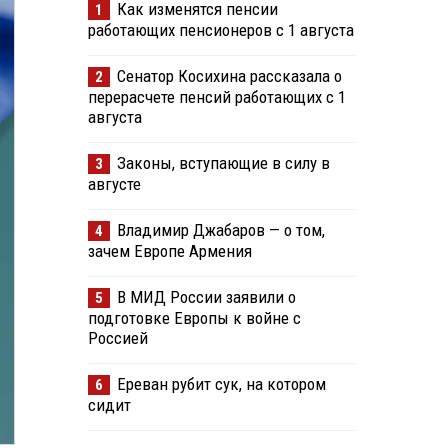
Как изменятся пенсии
1
работающих пенсионеров с 1 августа
Сенатор Косихина рассказала о
2
перерасчете пенсий работающих с 1
августа
Законы, вступающие в силу в
3
августе
Владимир Джабаров — о том,
4
зачем Европе Армения
В МИД России заявили о
5
подготовке Европы к войне с
Россией
Ереван рубит сук, на котором
6
сидит