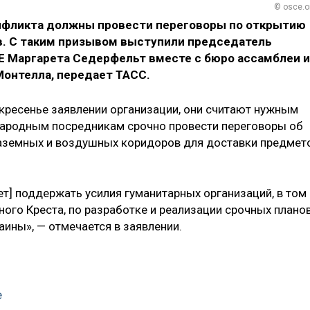
© osce.o
онфликта должны провести переговоры по открытию
в. С таким призывом выступили председатель
Е Маргарета Седерфельт вместе с бюро ассамблеи и
Монтелла, передает ТАСС.
скресенье заявлении организации, они считают нужным
народным посредникам срочно провести переговоры об
аземных и воздушных коридоров для доставки предмет
] поддержать усилия гуманитарных организаций, в том
ого Креста, по разработке и реализации срочных плано
ны», — отмечается в заявлении.
е