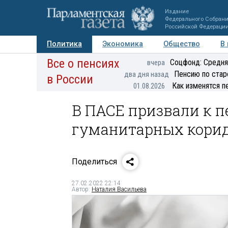
Издание
Федерального Собран
Российской Федераци
Политика
Экономика
Общество
В
Все о пенсиях
Фото
Авторы
Персоны
Мнения
Регионы
Соцфонд: Средня
вчера
Пенсию по стар
два дня назад
в России
Как изменятся п
01.08.2026
В ПАСЕ призвали к 
гуманитарных корид
Поделиться
27.02.2022 22:14
Автор:
Наталия Васильева