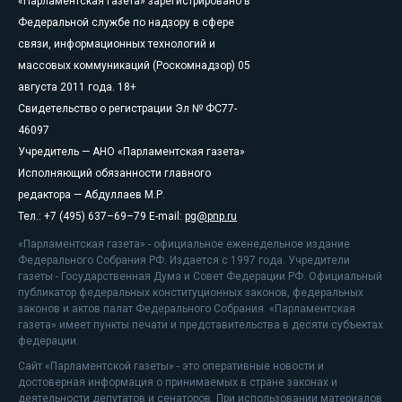
«Парламентская газета» зарегистрировано в
Федеральной службе по надзору в сфере
связи, информационных технологий и
массовых коммуникаций (Роскомнадзор) 05
августа 2011 года. 18+
Свидетельство о регистрации Эл № ФС77-
46097
Учредитель — АНО «Парламентская газета»
Исполняющий обязанности главного
редактора — Абдуллаев М.Р.
Тел.: +7 (495) 637–69–79 E-mail:
pg@pnp.ru
«Парламентская газета» - официальное еженедельное издание
Федерального Собрания РФ. Издается с 1997 года. Учредители
газеты - Государственная Дума и Совет Федерации РФ. Официальный
публикатор федеральных конституционных законов, федеральных
законов и актов палат Федерального Собрания. «Парламентская
газета» имеет пункты печати и представительства в десяти субъектах
федерации.
Сайт «Парламентской газеты» - это оперативные новости и
достоверная информация о принимаемых в стране законах и
деятельности депутатов и сенаторов. При использовании материалов