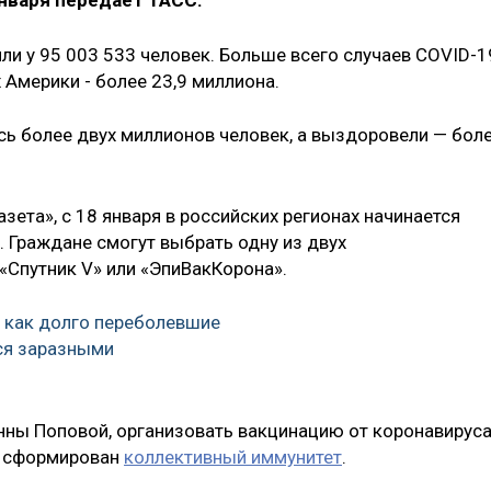
нваря передает ТАСС.
ли у 95 003 533 человек. Больше всего случаев COVID-1
Америки - более 23,9 миллиона.
сь более двух миллионов человек, а выздоровели — бол
зета», с 18 января в российских регионах начинается
. Граждане смогут выбрать одну из двух
 «Спутник V» или «ЭпиВакКорона».
, как долго переболевшие
ся заразными
нны Поповой, организовать вакцинацию от коронавирус
ыл сформирован
коллективный иммунитет
.