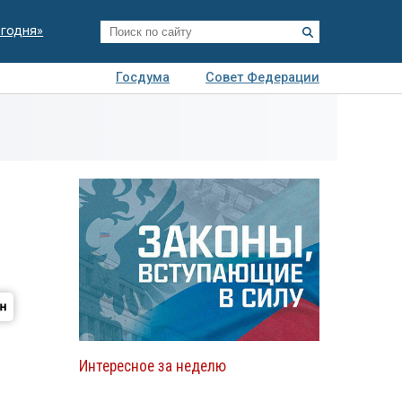
егодня»
Госдума
Совет Федерации
я
Авто
Недвижимость
Технологии
иза
Интересное за неделю