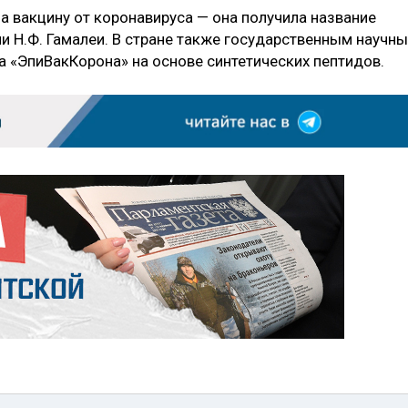
а вакцину от коронавируса — она получила название
ни Н.Ф. Гамалеи. В стране также государственным научн
а «ЭпиВакКорона» на основе синтетических пептидов.