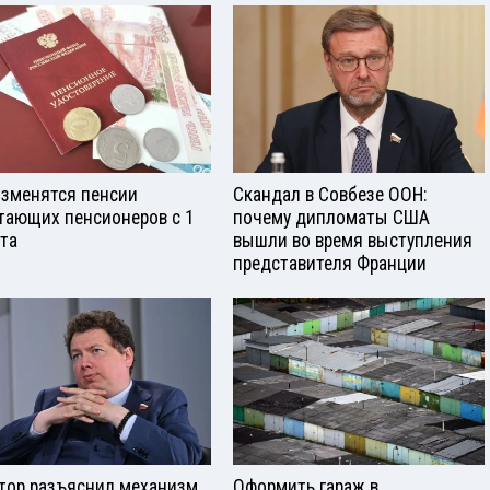
изменятся пенсии
Скандал в Совбезе ООН:
тающих пенсионеров с 1
почему дипломаты США
ста
вышли во время выступления
представителя Франции
тор разъяснил механизм
Оформить гараж в