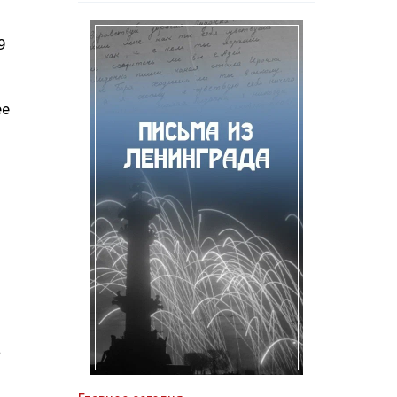
9
ее
а