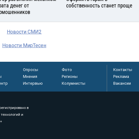
рата денег от
собственность станет проще
рмошенников
Новости СМИ2
Новости МирТесен
Опросы
Фото
Контакты
ы
Мнения
Регионы
Реклама
ентр
Интервью
Колумнисты
Вакансии
регистрировано в
 технологий и
8+