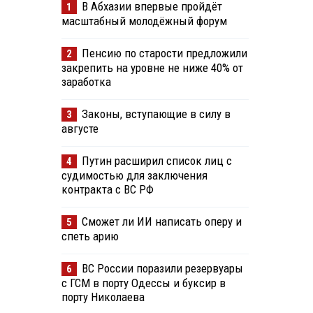
В Абхазии впервые пройдёт
1
масштабный молодёжный форум
Пенсию по старости предложили
2
закрепить на уровне не ниже 40% от
заработка
Законы, вступающие в силу в
3
августе
Путин расширил список лиц с
4
судимостью для заключения
контракта с ВС РФ
Сможет ли ИИ написать оперу и
5
спеть арию
ВС России поразили резервуары
6
с ГСМ в порту Одессы и буксир в
порту Николаева