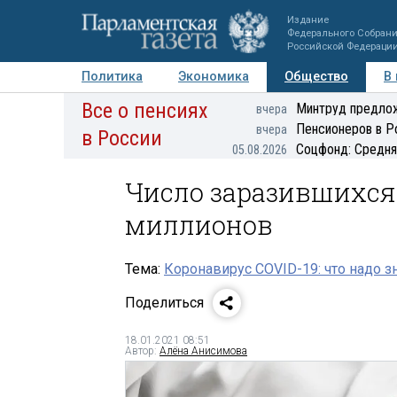
Издание
Федерального Собран
Российской Федераци
Политика
Экономика
Общество
В
Все о пенсиях
Фото
Авторы
Персоны
Мнения
Регионы
Минтруд предлож
вчера
Пенсионеров в Р
вчера
в России
Соцфонд: Средня
05.08.2026
Число заразившихся 
миллионов
Тема:
Коронавирус COVID-19: что надо з
Поделиться
18.01.2021 08:51
Автор:
Алёна Анисимова