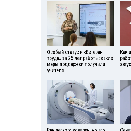
Особый статус и «Ветеран
Как 
труда» за 25 лет работы: какие
рабо
меры поддержки получили
авгу
учителя
Рак легкого коварен, но его
Сена