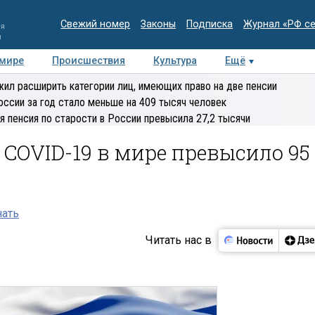
Свежий номер
Законы
Подписка
Журнал «РФ с
ия
и
 мире
Происшествия
Культура
Ещё
Медиацентр
Интервью
Колумнисты
Делова
ил расширить категории лиц, имеющих право на две пенсии
эксперт
оссии за год стало меньше на 409 тысяч человек
я пенсия по старости в России превысила 27,2 тысячи
COVID-19 в мире превысило 95
нать
Читать нас в