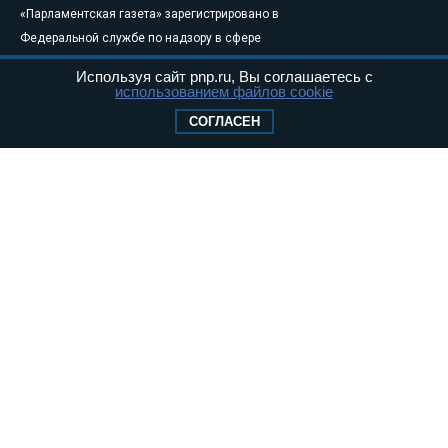
«Парламентская газета» зарегистрировано в
Федеральной службе по надзору в сфере
связи, информационных технологий и
Используя сайт pnp.ru, Вы соглашаетесь с
массовых коммуникаций (Роскомнадзор) 05
использованием файлов cookie
августа 2011 года. 18+
СОГЛАСЕН
Свидетельство о регистрации Эл № ФС77-
46097
Учредитель — АНО «Парламентская газета»
Исполняющий обязанности главного
редактора — Абдуллаев М.Р.
Тел.: +7 (495) 637–69–79 E-mail:
pg@pnp.ru
«Парламентская газета» - официальное еженедельное издание
Федерального Собрания РФ. Издается с 1997 года. Учредители
газеты - Государственная Дума и Совет Федерации РФ. Официальный
публикатор федеральных конституционных законов, федеральных
законов и актов палат Федерального Собрания. «Парламентская
газета» имеет пункты печати и представительства в десяти субъектах
федерации.
Сайт «Парламентской газеты» - это оперативные новости и
достоверная информация о принимаемых в стране законах и