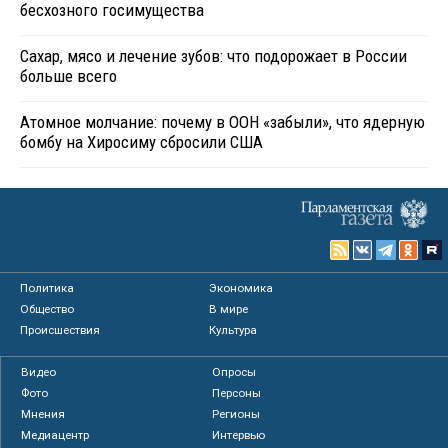
бесхозного госимущества
Сахар, мясо и лечение зубов: что подорожает в России
больше всего
Атомное молчание: почему в ООН «забыли», что ядерную
бомбу на Хиросиму сбросили США
Политика
Экономика
Общество
В мире
Происшествия
Культура
Видео
Опросы
Фото
Персоны
Мнения
Регионы
Медиацентр
Интервью