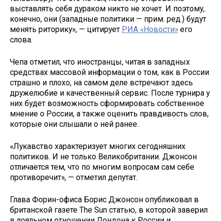
выставлять себя дураком никто не хочет. И поэтому,
конечно, они (западные политики — прим. ред.) будут
менять риторику», — цитирует
РИА «Новости»
его
слова.
Чепа отметил, что иностранцы, читая в западных
средствах массовой информации о том, как в России
страшно и плохо, на самом деле встречают здесь
дружелюбие и качественный сервис. После турнира у
них будет возможность сформировать собственное
мнение о России, а также оценить правдивость слов,
которые они слышали о ней ранее.
«Лукавство характеризует многих сегодняшних
политиков. И не только Великобритании. Джонсон
отличается тем, что по многим вопросам сам себе
противоречит», — отметил депутат.
Глава Форин-офиса Борис Джонсон опубликовал в
британской газете The Sun статью, в которой заверил
в лояльном отношении Лондона к России и