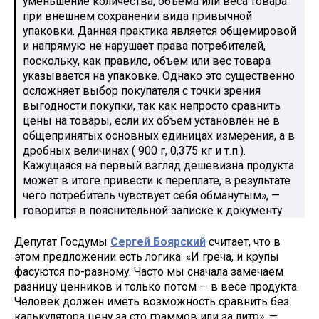
уменьшение количества, объема или веса товара
при внешнем сохранении вида привычной
упаковки. Данная практика является общемировой
и напрямую не нарушает права потребителей,
поскольку, как правило, объем или вес товара
указывается на упаковке. Однако это существенно
осложняет выбор покупателя с точки зрения
выгодности покупки, так как непросто сравнить
цены на товары, если их объем установлен не в
общепринятых основных единицах измерения, а в
дробных величинах ( 900 г, 0,375 кг и т.п.).
Кажущаяся на первый взгляд дешевизна продукта
может в итоге привести к переплате, в результате
чего потребитель чувствует себя обманутым», —
говорится в пояснительной записке к документу.
Депутат Госдумы
Сергей Боярский
считает, что в
этом предложении есть логика: «И греча, и крупы
фасуются по-разному. Часто мы сначала замечаем
разницу ценников и только потом — в весе продукта.
Человек должен иметь возможность сравнить без
калькулятора цену за сто граммов или за литр», —