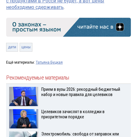
с продуктами в Росси не будет, а вот цены
необходимо сдерживать
.
дети
цены
Ещё материалы:
Татьяна Буцкая
Рекомендуемые материалы
Прием в вузы 2026: рекордный бюджетный
набор и новые правила для целевиков
Целевиков зачислят в колледжи в
приоритетном порядке
Электромобиль: свобода от заправок или