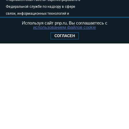
Федеральной службе по надзору в сфере
связи, информационных технологий и
массовых коммуникаций (Роскомнадзор) 05
Используя сайт pnp.ru, Вы соглашаетесь с
использованием файлов cookie
августа 2011 года. 18+
Свидетельство о регистрации Эл № ФС77-
СОГЛАСЕН
46097
Учредитель — АНО «Парламентская газета»
Исполняющий обязанности главного
редактора — Абдуллаев М.Р.
Тел.: +7 (495) 637–69–79 E-mail:
pg@pnp.ru
«Парламентская газета» - официальное еженедельное издание
Федерального Собрания РФ. Издается с 1997 года. Учредители
газеты - Государственная Дума и Совет Федерации РФ. Официальный
публикатор федеральных конституционных законов, федеральных
законов и актов палат Федерального Собрания. «Парламентская
газета» имеет пункты печати и представительства в десяти субъектах
федерации.
Сайт «Парламентской газеты» - это оперативные новости и
достоверная информация о принимаемых в стране законах и
деятельности депутатов и сенаторов. При использовании материалов