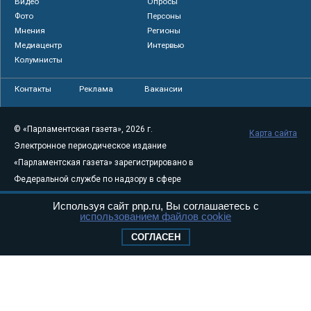
Видео
Опросы
Фото
Персоны
Мнения
Регионы
Медиацентр
Интервью
Колумнисты
Контакты
Реклама
Вакансии
© «Парламентская газета», 2026 г.
Карта сайта
Электронное периодическое издание
«Парламентская газета» зарегистрировано в
Федеральной службе по надзору в сфере
связи, информационных технологий и
Используя сайт pnp.ru, Вы соглашаетесь с
массовых коммуникаций (Роскомнадзор) 05
использованием файлов cookie
августа 2011 года. 18+
СОГЛАСЕН
Свидетельство о регистрации Эл № ФС77-
46097
Учредитель — АНО «Парламентская газета»
Исполняющий обязанности главного