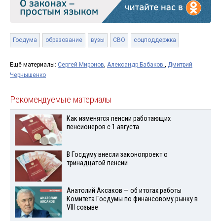
Госдума
образование
вузы
СВО
соцподдержка
Ещё материалы:
Сергей Миронов
,
Александр Бабаков
,
Дмитрий
Чернышенко
Рекомендуемые материалы
Как изменятся пенсии работающих
пенсионеров с 1 августа
В Госдуму внесли законопроект о
тринадцатой пенсии
Анатолий Аксаков — об итогах работы
Комитета Госдумы по финансовому рынку в
VIII созыве