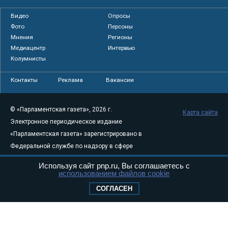
Видео
Опросы
Фото
Персоны
Мнения
Регионы
Медиацентр
Интервью
Колумнисты
Контакты
Реклама
Вакансии
© «Парламентская газета», 2026 г.
Карта сайта
Электронное периодическое издание
«Парламентская газета» зарегистрировано в
Федеральной службе по надзору в сфере
связи, информационных технологий и
Используя сайт pnp.ru, Вы соглашаетесь с
массовых коммуникаций (Роскомнадзор) 05
использованием файлов cookie
августа 2011 года. 18+
СОГЛАСЕН
Свидетельство о регистрации Эл № ФС77-
46097
Учредитель — АНО «Парламентская газета»