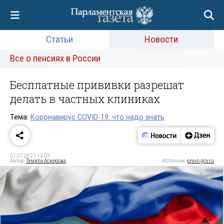
Статьи
Новости
Все о пенсиях в России
Бесплатные прививки разрешат
делать в частных клиниках
Тема:
Коронавирус COVID-19: что надо знать
02.07.2021 12:03
Автор:
Тамила Аскерова
Источник:
pravo.gov.ru