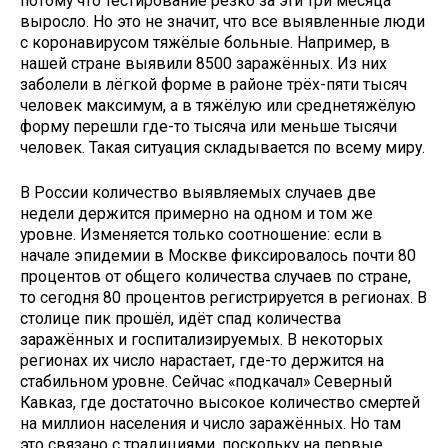
потому что тестирование резко за эти три месяца
выросло. Но это не значит, что все выявленные люди
с коронавирусом тяжёлые больные. Например, в
нашей стране выявили 8500 заражённых. Из них
заболели в лёгкой форме в районе трёх-пяти тысяч
человек максимум, а в тяжёлую или среднетяжёлую
форму перешли где-то тысяча или меньше тысячи
человек. Такая ситуация складывается по всему миру.
В России количество выявляемых случаев две
недели держится примерно на одном и том же
уровне. Изменяется только соотношение: если в
начале эпидемии в Москве фиксировалось почти 80
процентов от общего количества случаев по стране,
то сегодня 80 процентов регистрируется в регионах. В
столице пик прошёл, идёт спад количества
заражённых и госпитализируемых. В некоторых
регионах их число нарастает, где-то держится на
стабильном уровне. Сейчас «подкачал» Северный
Кавказ, где достаточно высокое количество смертей
на миллион населения и число заражённых. Но там
это связано с традициями, поскольку на первые