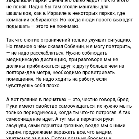
закрывали парки. Зачем это было надо? Никто этого
не понял. Ладно бы там стояли мангалы для
шашлыков, как в Израиле в некоторых парках, где
компании собираются. Но когда люди просто выходят
подышать — этого не понимаю.
Так что снятие ограничений только улучшит ситуацию.
Но главное о чём сказал Собянин, и я могу повторить,
— не надо расслабляться. Нужно соблюдать
медицинскую дистанцию, при разговоре мы не
должны приближаться друг к другу больше чем на
полтора-два метра, необходимо проветривать
помещения. Не надо ходить на работу, если
чувствуешь себя плохо.
А вот гуляние в перчатках — это, честно говоря, бред.
Руки имеют свойство самоочищаться, их нужно мыть
только периодически, когда ты что-то потрогал. А так
самоочищение идёт. А тут мы в перчатки руки
засунули, сами перчатки грязные, везде мы с ними
ходим, продолжаем заражать всё, что видим,
хватаемся за лицо. Потом дома их бросаем и