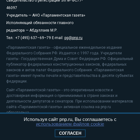
Свидетельство о регистрации Эл № ФС77-
46097
Учредитель — АНО «Парламентская газета»
Исполняющий обязанности главного
редактора — Абдуллаев М.Р.
Тел.: +7 (495) 637–69–79 E-mail:
pg@pnp.ru
«Парламентская газета» - официальное еженедельное издание
Федерального Собрания РФ. Издается с 1997 года. Учредители
газеты - Государственная Дума и Совет Федерации РФ. Официальный
публикатор федеральных конституционных законов, федеральных
законов и актов палат Федерального Собрания. «Парламентская
газета» имеет пункты печати и представительства в десяти субъектах
федерации.
Сайт «Парламентской газеты» - это оперативные новости и
достоверная информация о принимаемых в стране законах и
деятельности депутатов и сенаторов. При использовании материалов
сайта «Парламентской газеты» активная ссылка на pnp.ru
обязательна.
Используя сайт pnp.ru, Вы соглашаетесь с
На информационном ресурсе применяются
рекомендательные
использованием файлов cookie
технологии
Положение о защите персональных данных
СОГЛАСЕН