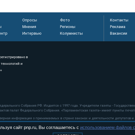
Опросы
Фото
Контакты
ы
Мнения
Регионы
Реклама
ентр
Интервью
Колумнисты
Вакансии
регистрировано в
 технологий и
8+
.
дерального Собрания РФ. Издается с 1997 года. Учредители газеты - Государств
ктов палат Федерального Собрания. «Парламентская газета» имеет пункты печати
оверная информация о принимаемых в стране законах и деятельности депутатов и
льзуя сайт pnp.ru, Вы соглашаетесь с
использованием файлов c
ехнологии