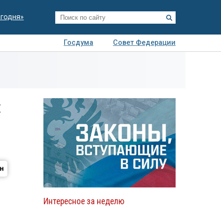
егодня»
Госдума
Совет Федерации
я
Авто
Недвижимость
Технологии
иза
й
Интересное за неделю