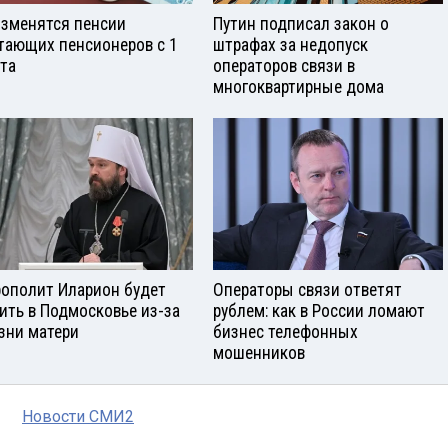
изменятся пенсии
Путин подписал закон о
тающих пенсионеров с 1
штрафах за недопуск
ста
операторов связи в
многоквартирные дома
ополит Иларион будет
Операторы связи ответят
ить в Подмосковье из-за
рублем: как в России ломают
зни матери
бизнес телефонных
мошенников
Новости СМИ2