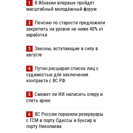
В Абхазии впервые пройдёт
1
масштабный молодёжный форум
Пенсию по старости предложили
2
закрепить на уровне не ниже 40% от
заработка
Законы, вступающие в силу в
3
августе
Путин расширил список лиц с
4
судимостью для заключения
контракта с ВС РФ
Сможет ли ИИ написать оперу и
5
спеть арию
ВС России поразили резервуары
6
с ГСМ в порту Одессы и буксир в
порту Николаева