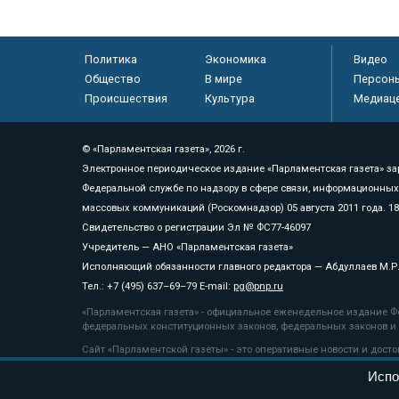
Политика
Экономика
Видео
Общество
В мире
Персон
Происшествия
Культура
Медиац
© «Парламентская газета», 2026 г.
Электронное периодическое издание «Парламентская газета» за
Федеральной службе по надзору в сфере связи, информационных
массовых коммуникаций (Роскомнадзор) 05 августа 2011 года. 1
Свидетельство о регистрации Эл № ФС77-46097
Учредитель — АНО «Парламентская газета»
Исполняющий обязанности главного редактора — Абдуллаев М.Р
Тел.: +7 (495) 637–69–79 E-mail:
pg@pnp.ru
«Парламентская газета» - официальное еженедельное издание Фе
федеральных конституционных законов, федеральных законов и а
Сайт «Парламентской газеты» - это оперативные новости и дост
«Парламентской газеты» активная ссылка на pnp.ru обязательна.
Испо
На информационном ресурсе применяются
рекомендательные т