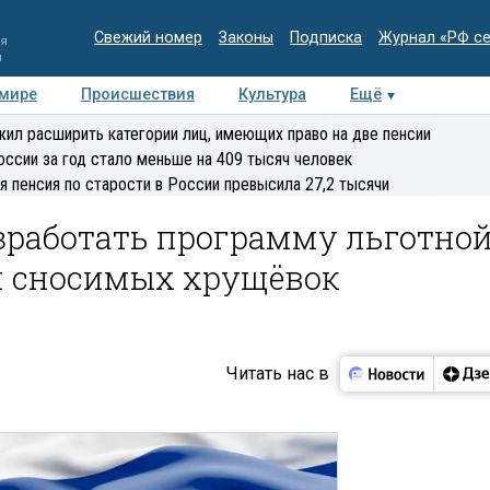
Свежий номер
Законы
Подписка
Журнал «РФ с
ия
и
 мире
Происшествия
Культура
Ещё
Медиацентр
Интервью
Колумнисты
Делова
ил расширить категории лиц, имеющих право на две пенсии
эксперт
оссии за год стало меньше на 409 тысяч человек
я пенсия по старости в России превысила 27,2 тысячи
зработать программу льготно
й сносимых хрущёвок
Читать нас в