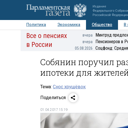
Издание
Федерального Собран
Российской Федераци
Политика
Экономика
Общество
В
Все о пенсиях
Фото
Авторы
Персоны
Мнения
Регионы
Минтруд предлож
вчера
Пенсионеров в Р
вчера
в России
Соцфонд: Средня
05.08.2026
Собянин поручил ра
ипотеки для жителе
Тема:
Снос хрущёвок
Поделиться
01.04.2017 15:19