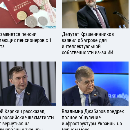
изменятся пенсии
Депутат Крашенинников
тающих пенсионеров с 1
заявил об угрозе для
ста
интеллектуальной
собственности из-за ИИ
ей Карякин рассказал,
Владимир Джабаров предрек
а российские шахматисты
полное обнуление
т вернуться на
инфраструктуры Украины на
ународные турниры
Черном море