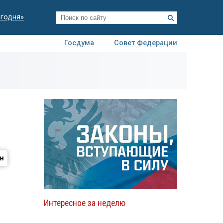
егодня»
Госдума
Совет Федерации
я
Авто
Недвижимость
Технологии
иза
Интересное за неделю