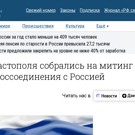
Свежий номер
Законы
Подписка
Журнал «РФ с
ия
и
 мире
Происшествия
Культура
Ещё
Медиацентр
Интервью
Колумнисты
Делова
оссии за год стало меньше на 409 тысяч человек
эксперт
яя пенсия по старости в России превысила 27,2 тысячи
сти предложили закрепить на уровне не ниже 40% от заработка
астополя собрались на митинг
оссоединения с Россией
Читать нас в