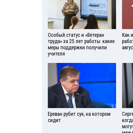
Особый статус и «Ветеран
Как 
труда» за 25 лет работы: какие
рабо
меры поддержки получили
авгу
учителя
Ереван рубит сук, на котором
Серг
сидит
когд
могу
межд