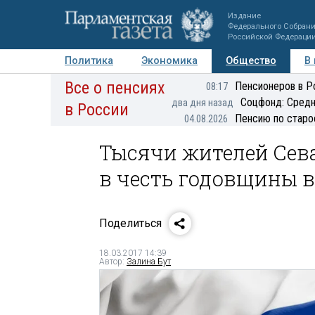
Издание
Федерального Собран
Российской Федераци
Политика
Экономика
Общество
В
Все о пенсиях
Фото
Авторы
Персоны
Мнения
Регионы
Пенсионеров в Р
08:17
Соцфонд: Средн
два дня назад
в России
Пенсию по старо
04.08.2026
Тысячи жителей Сев
в честь годовщины в
Поделиться
18.03.2017 14:39
Автор:
Залина Бут