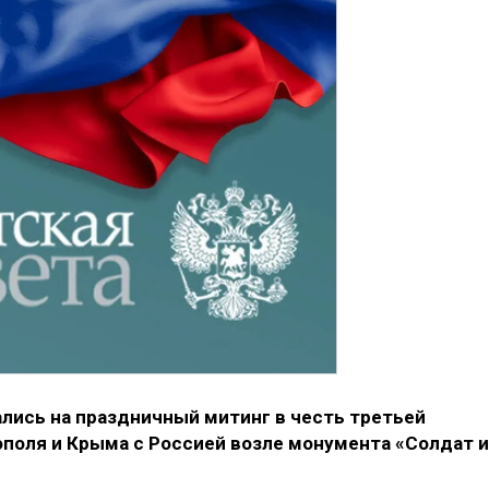
лись на праздничный митинг в честь третьей
оля и Крыма с Россией возле монумента «Солдат и