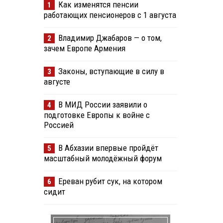
Как изменятся пенсии
1
работающих пенсионеров с 1 августа
Владимир Джабаров — о том,
2
зачем Европе Армения
Законы, вступающие в силу в
3
августе
В МИД России заявили о
4
подготовке Европы к войне с
Россией
В Абхазии впервые пройдёт
5
масштабный молодёжный форум
Ереван рубит сук, на котором
6
сидит