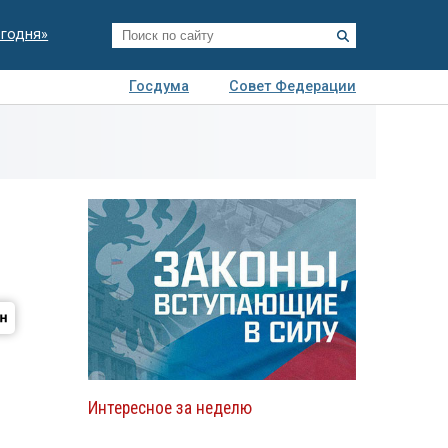
егодня»
Госдума
Совет Федерации
я
Авто
Недвижимость
Технологии
иза
Интересное за неделю