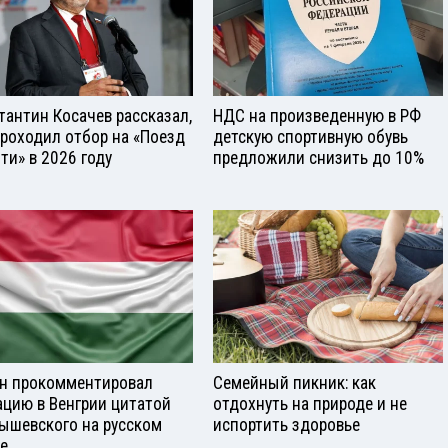
тантин Косачев рассказал,
НДС на произведенную в РФ
проходил отбор на «Поезд
детскую спортивную обувь
ти» в 2026 году
предложили снизить до 10%
н прокомментировал
Семейный пикник: как
ацию в Венгрии цитатой
отдохнуть на природе и не
ышевского на русском
испортить здоровье
е