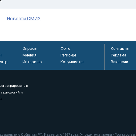
Новости СМИ2
Опросы
Фото
Контакты
ы
Мнения
Регионы
Реклама
ентр
Интервью
Колумнисты
Вакансии
регистрировано в
 технологий и
8+
.
дерального Собрания РФ. Издается с 1997 года. Учредители газеты - Государств