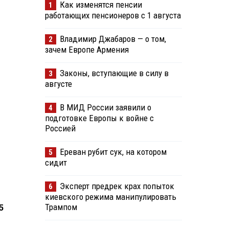
Как изменятся пенсии
1
работающих пенсионеров с 1 августа
Владимир Джабаров — о том,
2
зачем Европе Армения
Законы, вступающие в силу в
3
августе
В МИД России заявили о
4
подготовке Европы к войне с
Россией
Ереван рубит сук, на котором
5
сидит
Эксперт предрек крах попыток
6
киевского режима манипулировать
Трампом
5