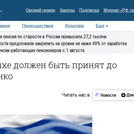
Свежий номер
Законы
Подписка
Журнал «РФ с
ия
и
 мире
Происшествия
Культура
Ещё
Медиацентр
Интервью
Колумнисты
Делова
я пенсия по старости в России превысила 27,2 тысячи
эксперт
ости предложили закрепить на уровне не ниже 40% от заработка
енсии работающих пенсионеров с 1 августа
ыхе должен быть принят до
нко
Читать нас в