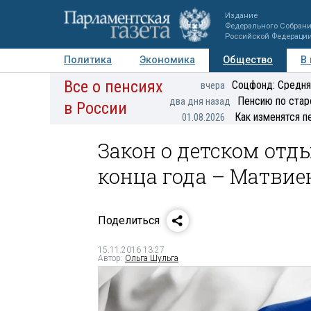
Издание
Федерального Собран
Российской Федераци
Политика
Экономика
Общество
В
Все о пенсиях
Фото
Авторы
Персоны
Мнения
Регионы
Соцфонд: Средня
вчера
Пенсию по стар
два дня назад
в России
Как изменятся п
01.08.2026
Закон о детском отд
конца года – Матвие
Поделиться
15.11.2016 13:27
Автор:
Ольга Шульга