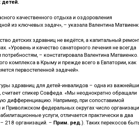
 детей.
асного качественного отдыха и оздоровления
ной из ключевых задач», – указала Валентина Матвиен
ьство детских здравниц не ведётся, а капитальный ремон
х. «Уровень и качество санаторного лечения не всегда
потребностям, – констатировала Валентина Матвиенко.
ого комплекса в Крыму и прежде всего в Евпатории, как
ляется первостепенной задачей».
уры здравниц для детей-инвалидов – одна из важнейши
, считает спикер Совфеда. «Мы неоднократно обращали
ную дифференциацию. Например, при сопоставимой
м и Приволжском федеральных округах число организац
абилитационные услуги, отличается практически в два
 – 218 организаций. –
Прим. ред.
). Таких перекосов быт