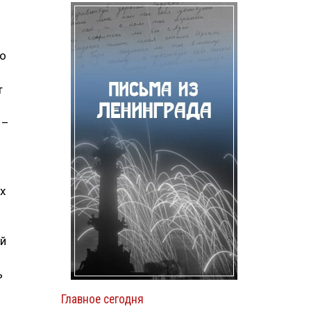
ко
т
 –
х
ий
ь
Главное сегодня