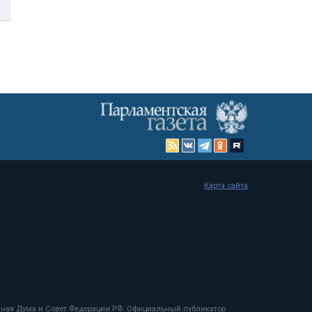
Карта сайта
енная Дума и Совет Федерации РФ. Официальный публикатор