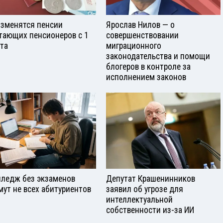
изменятся пенсии
Ярослав Нилов — о
тающих пенсионеров с 1
совершенствовании
ста
миграционного
законодательства и помощи
блогеров в контроле за
исполнением законов
лледж без экзаменов
Депутат Крашенинников
мут не всех абитуриентов
заявил об угрозе для
интеллектуальной
собственности из-за ИИ