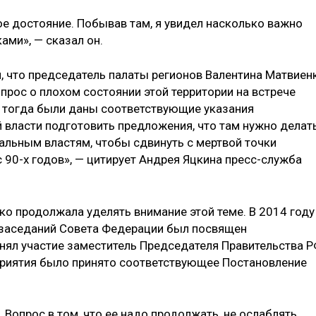
ое достояние. Побывав там, я увидел насколько важно
ами», — сказал он.
, что председатель палаты регионов Валентина Матвиен
прос о плохом состоянии этой территории на встрече
е тогда были даны соответствующие указания
власти подготовить предложения, что там нужно делат
льным властям, чтобы сдвинуть с мертвой точки
 90-х годов», — цитирует Андрея Яцкина пресс-служба
ко продолжала уделять внимание этой теме. В 2014 году
 заседаний Совета Федерации был посвящен
инял участие заместитель Председателя Правительства 
приятия было принято соответствующее Постановление
 Вопрос в том, что ее надо продолжать, не ослаблять