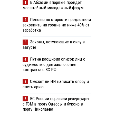
В Абхазии впервые пройдёт
1
масштабный молодёжный форум
Пенсию по старости предложили
2
закрепить на уровне не ниже 40% от
заработка
Законы, вступающие в силу в
3
августе
Путин расширил список лиц с
4
судимостью для заключения
контракта с ВС РФ
Сможет ли ИИ написать оперу и
5
спеть арию
ВС России поразили резервуары
6
с ГСМ в порту Одессы и буксир в
порту Николаева