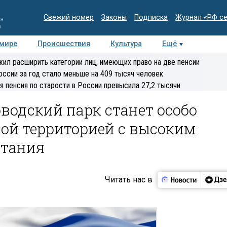
Свежий номер
Законы
Подписка
Журнал «РФ с
ия
и
 мире
Происшествия
Культура
Ещё
Медиацентр
Интервью
Колумнисты
Делова
ил расширить категории лиц, имеющих право на две пенсии
эксперт
оссии за год стало меньше на 409 тысяч человек
я пенсия по старости в России превысила 27,2 тысячи
водский парк станет особо
ой территорией с высоким
итания
Читать нас в