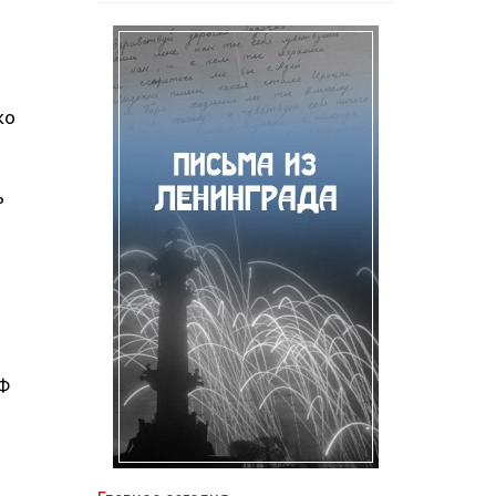
ко
ь
РФ