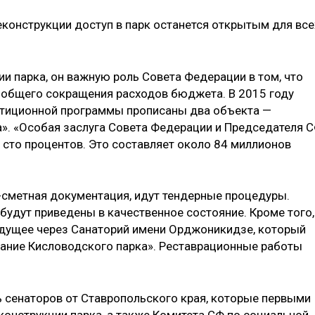
еконструкции доступ в парк останется открытым для все
и парка, он важную роль Совета Федерации в том, что
е общего сокращения расходов бюджета. В 2015 году
стиционной программы прописаны два объекта —
а». «Особая заслуга Совета Федерации и Председателя 
 сто процентов. Это составляет около 84 миллионов
-сметная документация, идут тендерные процедуры.
 будут приведены в качественное состояние. Кроме того,
идущее через Санаторий имени Орджоникидзе, который
ание Кисловодского парка». Реставрационные работы
 сенаторов от Ставропольского края, которые первыми
конструкции парка, а также Комитета СФ по социальной