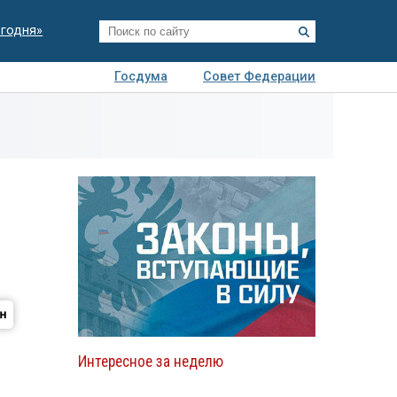
егодня»
Госдума
Совет Федерации
я
Авто
Недвижимость
Технологии
иза
Интересное за неделю