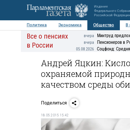
Издание
Федерального Собран
Российской Федераци
Политика
Экономика
Общество
В
Все о пенсиях
Фото
Авторы
Персоны
Мнения
Регионы
Минтруд предлож
вчера
Пенсионеров в Р
вчера
в России
Соцфонд: Средня
05.08.2026
Андрей Яцкин: Кисло
охраняемой природн
качеством среды об
Поделиться
18.05.2015 15:42