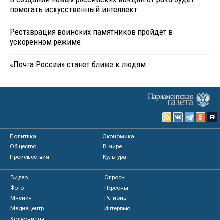
помогать искусственный интеллект
Реставрация воинских памятников пройдет в
ускоренном режиме
«Почта России» станет ближе к людям
Политика
Экономика
Общество
В мире
Происшествия
Культура
Видео
Опросы
Фото
Персоны
Мнения
Регионы
Медиацентр
Интервью
Колумнисты