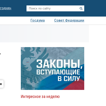
егодня»
Госдума
Совет Федерации
я
Авто
Недвижимость
Технологии
иза
,
Интересное за неделю