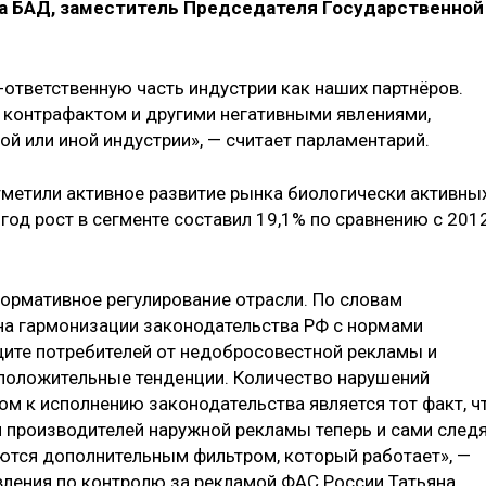
а БАД, заместитель Председателя Государственной
тветственную часть индустрии как наших партнёров.
 контрафактом и другими негативными явлениями,
ой или иной индустрии», — считает парламентарий.
тметили активное развитие рынка биологически активны
год рост в сегменте составил 19,1% по сравнению с 201
нормативное регулирование отрасли. По словам
на гармонизации законодательства РФ с нормами
щите потребителей от недобросовестной рекламы и
положительные тенденции. Количество нарушений
м к исполнению законодательства является тот факт, ч
и производителей наружной рекламы теперь и сами след
яются дополнительным фильтром, который работает», —
вления по контролю за рекламой ФАС России Татьяна