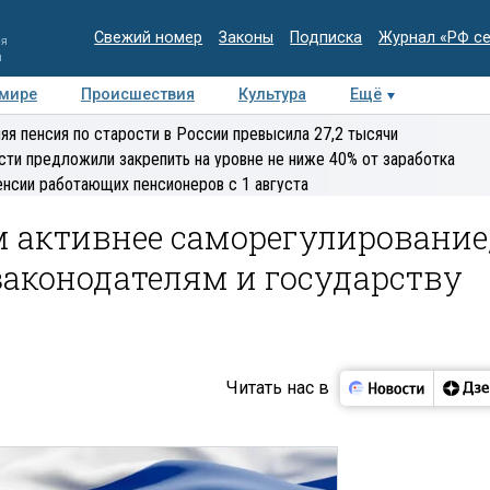
Свежий номер
Законы
Подписка
Журнал «РФ с
ия
и
 мире
Происшествия
Культура
Ещё
Медиацентр
Интервью
Колумнисты
Делова
яя пенсия по старости в России превысила 27,2 тысячи
эксперт
сти предложили закрепить на уровне не ниже 40% от заработка
енсии работающих пенсионеров с 1 августа
м активнее саморегулирование
законодателям и государству
Читать нас в