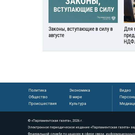
Законы, вступающие в силу в
Для 
августе
пред
НДФ
Политика
Экономика
Видео
Общество
В мире
Персон
Происшествия
Культура
Медиац
© «Парламентская газета», 2026 г.
Электронное периодическое издание «Парламентская газета» за
Федеральной службе по надзору в сфере связи, информационных