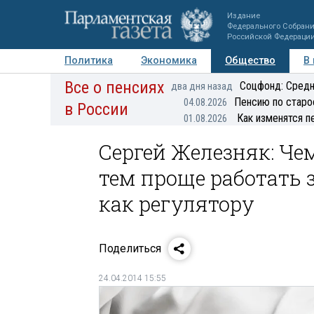
Издание
Федерального Собран
Российской Федераци
Политика
Экономика
Общество
В
Все о пенсиях
Фото
Авторы
Персоны
Мнения
Регионы
Соцфонд: Средн
два дня назад
Пенсию по старо
04.08.2026
в России
Как изменятся п
01.08.2026
Сергей Железняк: Че
тем проще работать 
как регулятору
Поделиться
24.04.2014 15:55