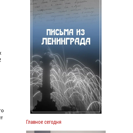
х
2
то
ят
Главное сегодня